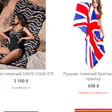
к пляжний DAVID DA26-075
Рушник пляжний Брита
прапор
3 100 ₴
698 ₴
В наявності
Немає в наявності