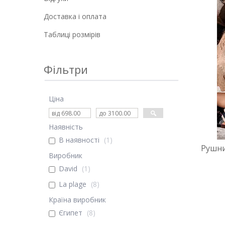
Доставка і оплата
Таблиці розмірів
Фільтри
Ціна
Наявність
В наявності
1
Рушни
Виробник
David
1
La plage
8
Країна виробник
Єгипет
8