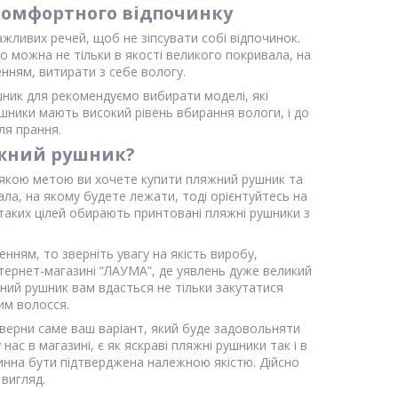
комфортного відпочинку
жливих речей, щоб не зіпсувати собі відпочинок.
 можна не тільки в якості великого покривала, на
нням, витирати з себе вологу.
шник для рекомендуємо вибирати моделі, які
ушники мають високий рівень вбирання вологи, і до
ля прання.
яжний рушник?
 якою метою ви хочете купити пляжний рушник та
ла, на якому будете лежати, тоді орієнтуйтесь на
 таких цілей обирають принтовані пляжні рушники з
ням, то зверніть увагу на якість виробу,
нтернет-магазині “ЛАУМА”, де уявлень дуже великий
ний рушник вам вдасться не тільки закутатися
ним волосся.
зверни саме ваш варіант, який буде задовольняти
ас в магазині, є як яскраві пляжні рушники так і в
инна бути підтверджена належною якістю. Дійсно
 вигляд.