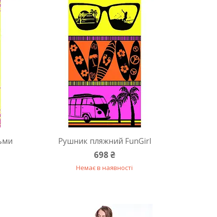
ьми
Рушник пляжний FunGirl
698 ₴
Немає в наявності