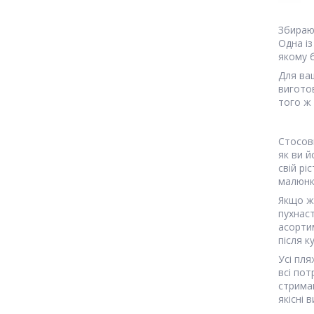
Збираюс
Одна і
якому б
Для ваш
виготов
того ж 
Стосов
як ви й
свій рі
малюнк
Якщо ж
пухнаст
асорти
після к
Усі пля
всі пот
стрима
якісні 