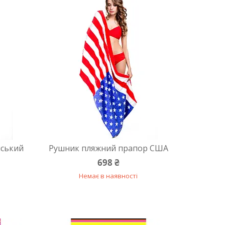
нський
Рушник пляжний прапор США
698 ₴
Немає в наявності