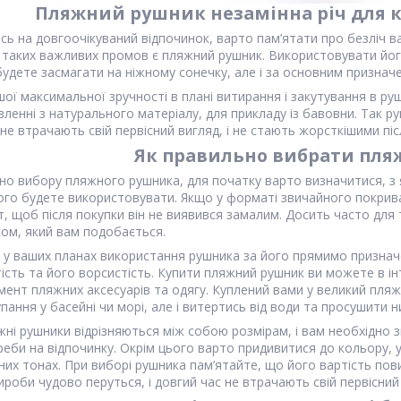
Пляжний рушник незамінна річ для 
ь на довгоочікуваний відпочинок, варто пам’ятати про безліч ва
з таких важливих промов є пляжний рушник. Використовувати його
удете засмагати на ніжному сонечку, але і за основним призначе
ої максимальної зручності в плані витирання і закутування в ру
ленні з натурального матеріалу, для прикладу із бавовни. Так р
не втрачають свій первісний вигляд, і не стають жорсткішими піс
Як правильно вибрати пл
но вибору пляжного рушника, для початку варто визначитися, з
ого будете використовувати. Якщо у форматі звичайного покрива
ст, щоб після покупки він не виявився замалим. Досить часто для
ом, який вам подобається.
 у ваших планах використання рушника за його прямимо призначен
ість та його ворсистість. Купити пляжний рушник ви можете в і
мент пляжних аксесуарів та одягу. Куплений вами у великий пляж
упання у басейні чи морі, але і витертись від води та просушити 
жні рушники відрізняються між собою розмірам, і вам необхідно 
реби на відпочинку. Окрім цього варто придивитися до кольору, у н
них тонах. При виборі рушника пам’ятайте, що його вартість пов
вироби чудово перуться, і довгий час не втрачають свій первісний