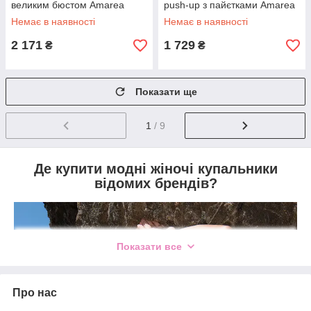
великим бюстом Amarea
push-up з пайєтками Amarea
18040
18046
Немає в наявності
Немає в наявності
2 171
1 729
₴
₴
Показати ще
1
/ 9
Де купити модні жіночі купальники
відомих брендів?
Показати все
Про нас