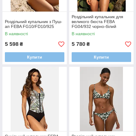
Роздільний купальник для
Роздільний купальник з Пуш-
великого бюста FEBA
ап FEBA FG10/FD10/925
FG04/932 чорно-білий
В наявності
В наявності
5 598
5 780
₴
₴
Купити
Купити