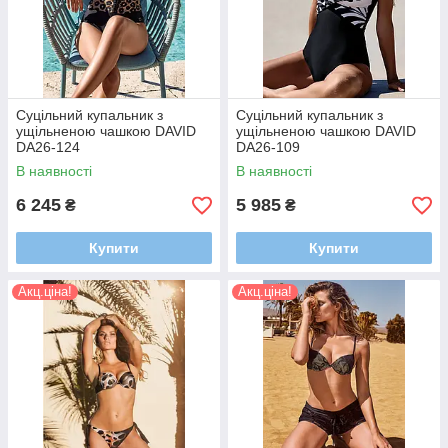
Суцільний купальник з
Суцільний купальник з
ущільненою чашкою DAVID
ущільненою чашкою DAVID
DA26-124
DA26-109
В наявності
В наявності
6 245
5 985
₴
₴
Купити
Купити
Акц.ціна!
Акц.ціна!