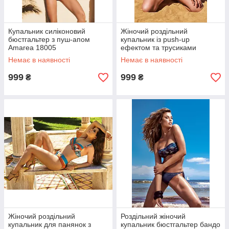
Купальник силіконовий
Жіночий роздільний
бюстгальтер з пуш-апом
купальник із push-up
Amarea 18005
ефектом та трусиками
бразиліано Amarea 18020
Немає в наявності
Немає в наявності
+мереживні шорти. АКЦІЯ!
999
999
₴
₴
Жіночий роздільний
Роздільний жіночий
купальник для панянок з
купальник бюстгальтер бандо