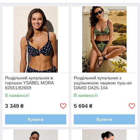
Роздільний купальник в
Роздільний купальник з
горошок YSABEL MORA
ущільненою чашкою пуш-ап
82651/82659
DAVID DA25-104
В наявності
В наявності
3 349
5 694
₴
₴
Купити
Купити