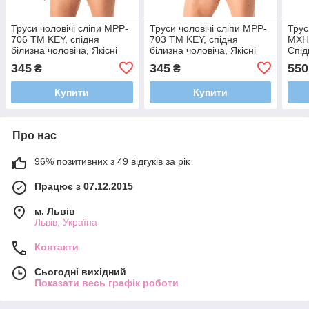
Труси чоловічі сліпи MPP-
Труси чоловічі сліпи MPP-
Трус
706 ТМ KEY, спідня
703 ТМ KEY, спідня
MXH
білизна чоловіча, Якісні
білизна чоловіча, Якісні
Спід
плавки для чоловіків
плавки для чоловіків
Якіс
345
345
550
₴
₴
бавовна L
бавовна L
бав
Купити
Купити
Про нас
96% позитивних з 49 відгуків за рік
Працює з 07.12.2015
м. Львів
Львів, Україна
Контакти
Сьогодні вихідний
Показати весь графік роботи