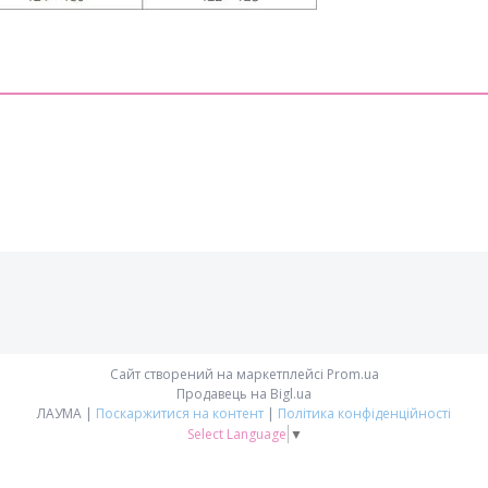
Сайт створений на маркетплейсі
Prom.ua
Продавець на Bigl.ua
ЛAУМА |
Поскаржитися на контент
|
Політика конфіденційності
Select Language
▼