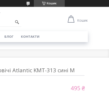
Кошик
7
Кошик
БЛОГ
КОНТАКТИ
вічі Atlantic KMT-313 сині M
495 ₴