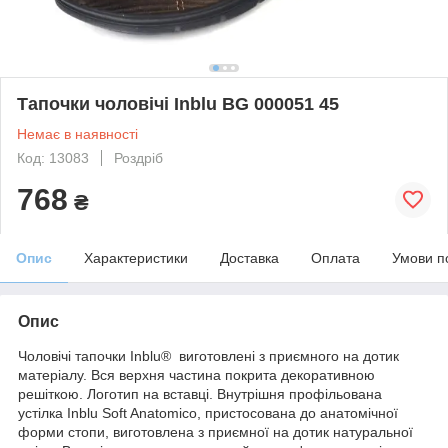
Тапочки чоловічі Inblu BG 000051 45
Немає в наявності
Код: 13083
Роздріб
768
₴
Опис
Характеристики
Доставка
Оплата
Умови п
Опис
Чоловічі тапочки Inblu® виготовлені з приємного на дотик
матеріалу. Вся верхня частина покрита декоративною
решіткою. Логотип на вставці. Внутрішня профільована
устілка Inblu Soft Anatomico, пристосована до анатомічної
форми стопи, виготовлена з приємної на дотик натуральної