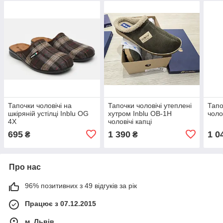
Тапочки чоловічі на
Тапочки чоловічі утеплені
Тапо
шкіряній устілці Inblu OG
хутром Inblu OB-1H
чоло
4X
чоловічі капці
695
1 390
1 0
₴
₴
Про нас
96% позитивних з 49 відгуків за рік
Працює з 07.12.2015
м. Львів