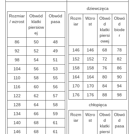
dziewczęca
Rozmiar
Obwód
Obwód
Rozm
Wzro
Obwó
Obwó
/ wzrost
klatki
pasa
iar
st
d
d
piersiow
klatki
biode
ej
piersi
r
owej
86
50
48
146
146
68
78
92
52
49
152
152
72
82
98
54
51
158
158
76
86
104
56
53
164
164
80
90
110
58
55
170
170
84
94
116
60
56
176
176
88
98
122
62
57
128
64
58
chłopięca
134
66
59
Rozm
Wzro
Obwó
Obwó
iar
st
d
d
140
68
61
klatki
pasa
146
68
61
piersi