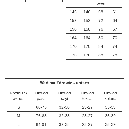
owej
146
146
68
61
152
152
72
64
158
158
76
67
164
164
80
70
170
170
84
74
176
176
88
78
Wadima Zdrowie - unisex
Rozmiar /
Obwód
Obwód
Obwód
Obwód
wzrost
pasa
szyi
łokcia
kolana
S
68-75
32-38
23-27
35-39
M
76-83
32-38
23-27
35-39
L
84-91
32-38
23-27
35-39