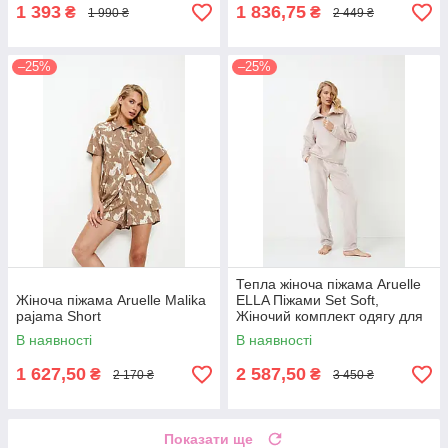
1 393
1 836,75
₴
₴
1 990 ₴
2 449 ₴
–25%
–25%
Тепла жіноча піжама Aruelle
Жіноча піжама Aruelle Malika
ELLA Піжами Set Soft,
pajama Short
Жіночий комплект одягу для
дому та відпочинку
В наявності
В наявності
1 627,50
2 587,50
₴
₴
2 170 ₴
3 450 ₴
Показати ще