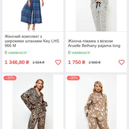
Жіночий комплект з
широкими штанами Key LHS
Жіноча піжама з віскози
966 M
Aruelle Bethany pajama long
В наявності
В наявності
1 346,80
1 750
₴
₴
1 924 ₴
2 500 ₴
–30%
–30%