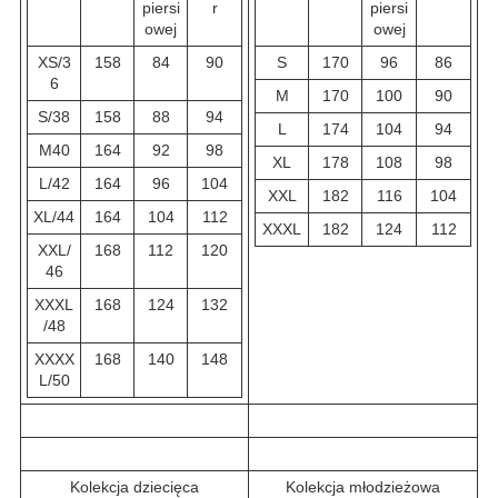
piersi
r
piersi
owej
owej
XS/3
158
84
90
S
170
96
86
6
M
170
100
90
S/38
158
88
94
L
174
104
94
M40
164
92
98
XL
178
108
98
L/42
164
96
104
XXL
182
116
104
XL/44
164
104
112
XXXL
182
124
112
XXL/
168
112
120
46
XXXL
168
124
132
/48
XXXX
168
140
148
L/50
Kolekcja dziecięca
Kolekcja młodzieżowa