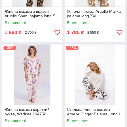
Жіноча піжама з віскози
Жіноча піжама Aruelle Malika
Aruelle Shani pajama long S
pajama long XXL
В наявності
В наявності
1 890
1 785
₴
₴
2 700 ₴
2 550 ₴
–30%
–25%
Жіноча піжама короткий
Стильна жіноча піжама
рукав, Wadima 104756
Aruelle Ginger Pajama Long L
В наявності
В наявності