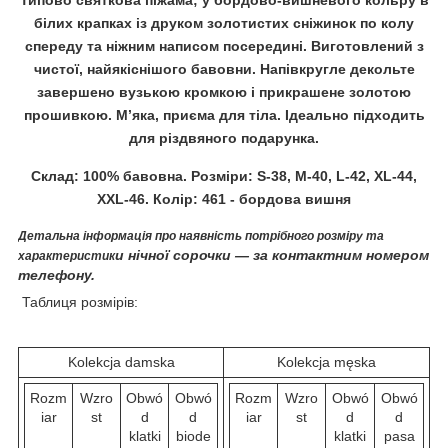
білих крапках із друком золотистих сніжинок по колу
спереду та ніжним написом посередині. Виготовлений з
чистої, найякіснішого бавовни. Напівкругле декольте
завершено вузькою кромкою і прикрашене золотою
прошивкою. М’яка, приєма для тіла. Ідеально підходить
для різдвяного подарунка.
Склад: 100% бавовна. Розміри: S-38, M-40, L-42, XL-44,
XXL-46. Колір: 461 - бордова вишня
Детальна інформація про наявність потрібного розміру та
и нічної сорочки ― за контактним номером
характеристик
телефону.
Таблиця розмірів:
Kolekcja damska
Kolekcja męska
Rozm
Wzro
Obwó
Obwó
Rozm
Wzro
Obwó
Obwó
iar
st
d
d
iar
st
d
d
klatki
biode
klatki
pasa