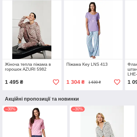
Жіноча тепла піжама в
Піжама Key LNS 413
Флан
горошок AZURI 5982
штан
LHE
1 495
1 304
1 0
₴
₴
1 630 ₴
Акційні пропозиції та новинки
–30%
–30%