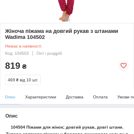
Жіноча піжама на довгий рукав з штанами
Wadima 104502
Немає в наявності
Код: 104502
Опт і роздріб
819
₴
469 ₴
від 10 шт.
Опис
Характеристики
Доставка
Оплата
Умови п
Опис
104504 Піжами для жінок; довгий рукав, довгі штани.
Типово святкова піжама; у бордово-вишневого кольру в