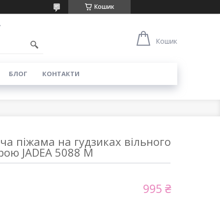
Кошик
7
Кошик
БЛОГ
КОНТАКТИ
ча піжама на гудзиках вільного
рою JADEA 5088 M
995 ₴