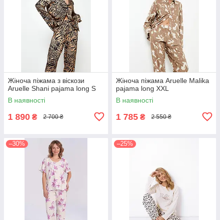
Жіноча піжама з віскози
Жіноча піжама Aruelle Malika
Aruelle Shani pajama long S
pajama long XXL
В наявності
В наявності
1 890
1 785
₴
₴
2 700 ₴
2 550 ₴
–30%
–25%