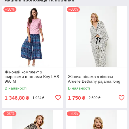
–30%
–30%
Жіночий комплект з
широкими штанами Key LHS
Жіноча піжама з віскози
966 M
Aruelle Bethany pajama long
В наявності
В наявності
1 346,80
1 750
₴
₴
1 924 ₴
2 500 ₴
–30%
–30%