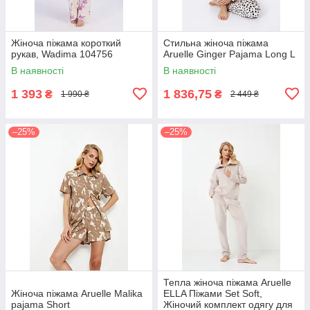
Жіноча піжама короткий
Стильна жіноча піжама
рукав, Wadima 104756
Aruelle Ginger Pajama Long L
В наявності
В наявності
1 393
1 836,75
₴
₴
1 990 ₴
2 449 ₴
–25%
–25%
Тепла жіноча піжама Aruelle
Жіноча піжама Aruelle Malika
ELLA Піжами Set Soft,
pajama Short
Жіночий комплект одягу для