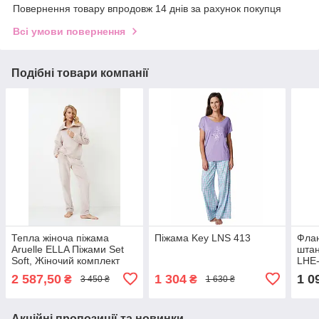
Повернення товару впродовж 14 днів за рахунок покупця
Всі умови повернення
Подібні товари компанії
Тепла жіноча піжама
Піжама Key LNS 413
Флан
Aruelle ELLA Піжами Set
штан
Soft, Жіночий комплект
LHE
одягу для дому та
2 587,50
1 304
1 0
₴
₴
3 450 ₴
1 630 ₴
відпочинку
Акційні пропозиції та новинки