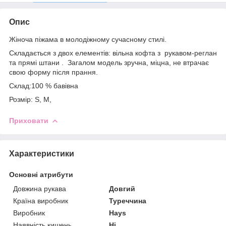
Опис
Жіноча піжама в молодіжному сучасному стилі.
Складається з двох елементів: вільна кофта з рукавом-реглан
та прямі штани . Загалом модель зручна, міцна, не втрачає
свою форму після прання.
Склад:100 % бавівна
Розмір: S, M,
Приховати
Характеристики
Основні атрибути
Довжина рукава
Довгий
Країна виробник
Туреччина
Виробник
Hays
Наявність кишень
Ні