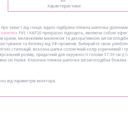
Характеристики
и про захист від сонця, вдало підібрана пляжна шапочка урізнома
 капелюх
F65 / KAP20 прекрасно підходить, являючи собою ефектн
тим краєм, меланжевим малюнком та декоративною зигзагоподіб
истування та безпеку від УФ-променів. Вибирайте свою улюблену 
тніх стилізацій. віскозна шапка солом'яний колір коричневий і 
ерсальний розмір, придатний для окружності голови 57-59 см (ст
товки см Назва: Класична пляжна шапочка зигзагоподібна бежева 
но від параметрів монітора.