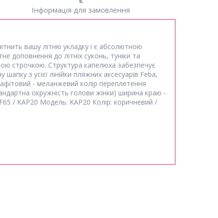
Інформація для замовлення
нітнить вашу літню укладку і є абсолютною
е доповнення до літніх суконь, туніки та
ною строчкою. Структура капелюха забезпечує
шапку з усієї лінійки пляжних аксесуарів Feba,
графітовий - меланжевий колір переплетення
андартна окружність голови жінки) ширина краю -
F65 / KAP20 Модель: KAP20 Колір: коричневий /