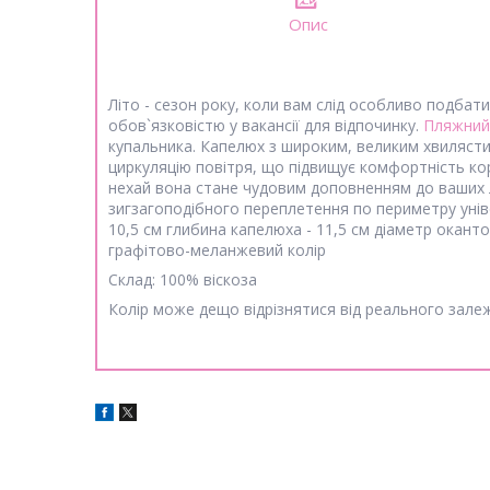
Опис
Літо - сезон року, коли вам слід особливо подбат
обов`язковістю у вакансії для відпочинку.
Пляжний
купальника. Капелюх з широким, великим хвиляс
циркуляцію повітря, що підвищує комфортність кор
нехай вона стане чудовим доповненням до ваших лі
зигзагоподібного переплетення по периметру унів
10,5 см глибина капелюха - 11,5 см діаметр окан
графітово-меланжевий колір
Склад: 100% віскоза
Колір може дещо відрізнятися від реального залеж