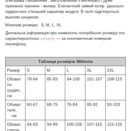
блискавка і кишенями . Виготовлений з мягенької і дуже
приємної тканини - велюр. Елегантний свіжий колір ідеально
підкреслює стильний характер моделі. В талії підв'язується
вшитим шнурком.
Можливі розміри: S, M, L, XL
Детальна інформація про наявність потрібного розміру та
характеристики
халату
― за контактним номером
телефону.
Таблиця розмірів Wiktoria
Размір
S
M
L
XL
2XL
Обхват
78-84
85-93
94-100
101-107
108-115
по
грудях,
см
Обхват
60-67
68-75
76-84
85-92
93-103
талії,
см
Обхват
84-93
94-99
100-106
107-115
115-125
стегон,