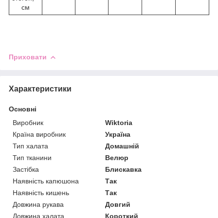
см
Приховати
Характеристики
Основні
Виробник
Wiktoria
Країна виробник
Україна
Тип халата
Домашній
Тип тканини
Велюр
Застібка
Блискавка
Наявність капюшона
Так
Наявність кишень
Так
Довжина рукава
Довгий
Довжина халата
Короткий