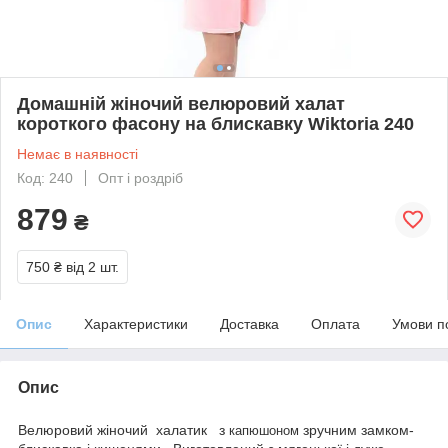
Домашній жіночий велюровий халат
короткого фасону на блискавку Wiktoria 240
Немає в наявності
Код: 240
Опт і роздріб
879
₴
750 ₴
від 2 шт.
Опис
Характеристики
Доставка
Оплата
Умови п
Опис
Велюровий жіночий халатик з
зручним замком-
капюшоном