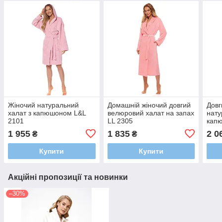
Жіночий натуральний
Домашній жіночий довгий
Довг
халат з капюшоном L&L
велюровий халат на запах
нату
2101
LL 2305
кап
1 955
1 835
2 0
₴
₴
Купити
Купити
Акційні пропозиції та новинки
–30%