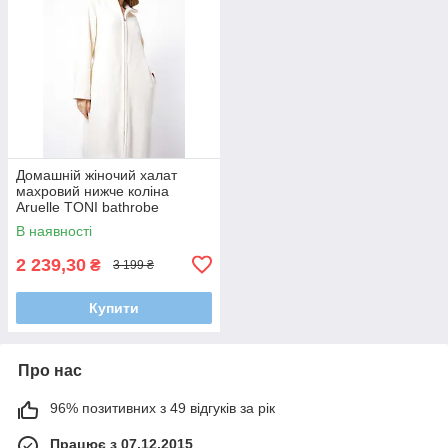
Домашній жіночий халат
махровий нижче коліна
Aruelle TONI bathrobe
closeup, Теплий стильный
В наявності
халат
2 239,30
₴
3 199 ₴
Купити
Про нас
96% позитивних з 49 відгуків за рік
Працює з 07.12.2015