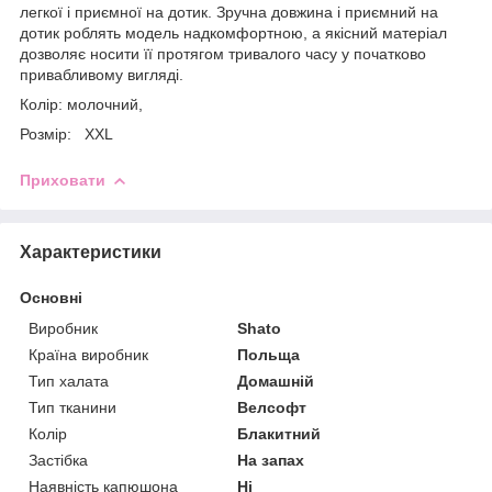
легкої і приємної на дотик. Зручна довжина і приємний на
дотик роблять модель надкомфортною, а якісний матеріал
дозволяє носити її протягом тривалого часу у початково
привабливому вигляді.
Колір: молочний,
Розмір: XXL
Приховати
Характеристики
Основні
Виробник
Shato
Країна виробник
Польща
Тип халата
Домашній
Тип тканини
Велсофт
Колір
Блакитний
Застібка
На запах
Наявність капюшона
Ні