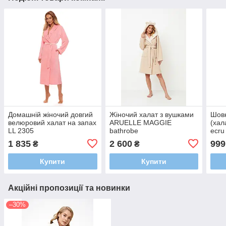
Домашній жіночий довгий
Жіночий халат з вушками
Шовк
велюровий халат на запах
ARUELLE MAGGIE
(хал
LL 2305
bathrobe
ecru
1 835
2 600
999
₴
₴
Купити
Купити
Акційні пропозиції та новинки
–30%