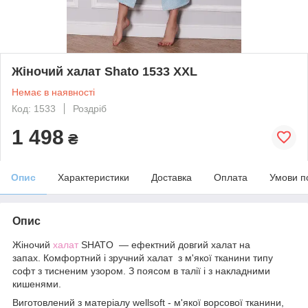
Жіночий халат Shato 1533 XXL
Немає в наявності
Код: 1533
Роздріб
1 498
₴
Опис
Характеристики
Доставка
Оплата
Умови п
Опис
Жіночий
халат
SHATO ― ефектний довгий халат на
запах. Комфортний і зручний халат з м'якої тканини типу
софт з тисненим узором. З поясом в талії і з накладними
кишенями.
Виготовлений з матеріалу wellsoft - м'якої ворсової тканини,