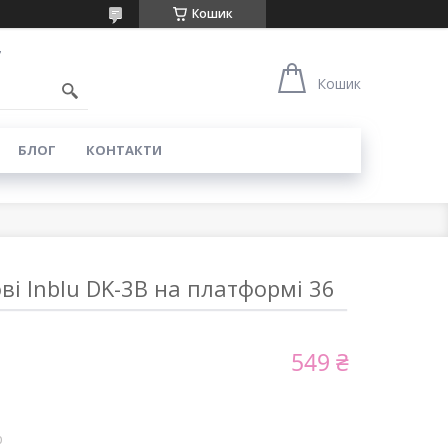
Кошик
7
Кошик
БЛОГ
КОНТАКТИ
і Inblu DK-3B на платформі 36
549 ₴
p