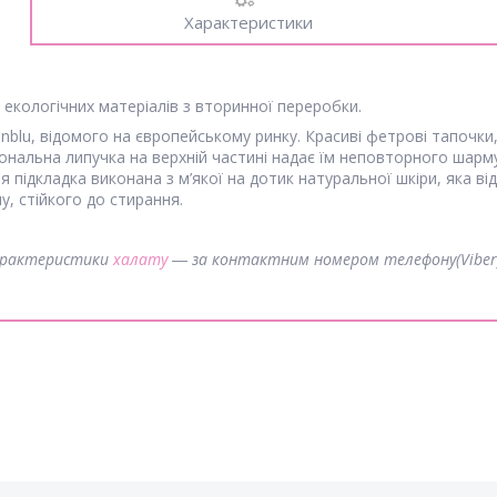
Характеристики
х екологічних матеріалів з вторинної переробки.
nblu, відомого на європейському ринку. Красиві фетрові тапочки,
ональна липучка на верхній частині надає їм неповторного шарм
 підкладка виконана з м’якої на дотик натуральної шкіри, яка від
у, стійкого до стирання.
характеристики
халату
― за контактним номером телефону(Viber