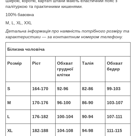
Широкі, короткі, картаті штани мають еластичний пояс з
палітуркою та практичними кишенями.
100% бавовна
M, L, XL, XXL
Детальна інформація про наявність потрібного розміру та
характеристики ― за контактним номером телефону.
Білизна чоловіча
Розмір
Ріст
Обхват
Талія
Обхват
грудної
бедер
клітки
S
164-170
92-96
82-86
99-103
M
170-176
96-100
86-90
103-107
L
176-182
100-104
90-94
107-111
XL
182-188
104-108
94-98
111-115