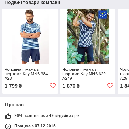
Подібні товари компанії
Чоловіча піжама з
Чоловіча піжама з
Чоло
шортами Key MNS 384
шортами Key MNS 629
шор
A23
A249
A25
1 799
1 870
1 8
₴
₴
Про нас
96% позитивних з 49 відгуків за рік
Працює з 07.12.2015