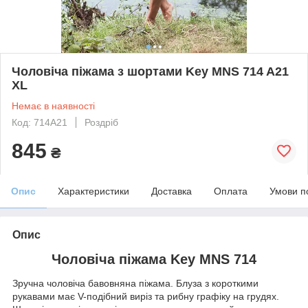
Чоловіча піжама з шортами Key MNS 714 A21
XL
Немає в наявності
Код: 714A21
Роздріб
845
₴
Опис
Характеристики
Доставка
Оплата
Умови п
Опис
Чоловіча піжама Key MNS 714
Зручна чоловіча бавовняна піжама. Блуза з короткими
рукавами має V-подібний виріз та рибну графіку на грудях.