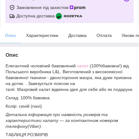
Замовлення під захистом
Доступна доставка
Опис
Характеристики
Доставка
Оплата
Умови п
Опис
Елегантний чоловічий бавовняний
халат
(100%бавовна!) від
Польського виробника L&L. Виготовлений з високоякісної
бавовняної тканини - двохстороння махра, яка дуже приємна
на дотик. . Завязується поясом на
талії. Махровий халат відмінна ідея для себе або як подарунк.
Склад: 100% бавовна
Колір: синій (navi)
Детальна інформація про наявність розмірів та
характеристики халату ― за контактним номером
телефону(Viber).
ТАБЛИЦЯ РОЗМІРІВ