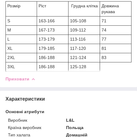
Розмір
Ріст
Грудна клітка
Довжина
рукава
S
163-166
105-108
71
M
167-173
109-112
74
L
173-179
113-116
77
XL
179-185
117-120
81
2XL
186-188
121-124
83
3XL
186-188
125-128
Приховати
Характеристики
Основні атрибути
Виробник
L&L
Країна виробник
Польща
Тип халата
Домашній