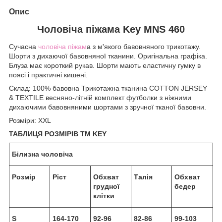
Опис
Чоловіча піжама Key MNS 460
Сучасна
чоловіча піжам
а з м'якого бавовняного трикотажу.
Шорти з дихаючої бавовняної тканини. Оригінальна графіка.
Блуза має короткий рукав. Шорти мають еластичну гумку в
поясі і практичні кишені.
Склад: 100% бавовна Трикотажна тканина COTTON JERSEY
& TEXTILE весняно-літній комплект футболки з ніжними
дихаючими бавовняними шортами з зручної тканої бавовни.
Розміри: XXL
ТАБЛИЦЯ РОЗМІРІВ TM KEY
Білизна чоловіча
Розмір
Ріст
Обхват
Талія
Обхват
грудної
бедер
клітки
S
164-170
92-96
82-86
99-103