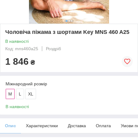
Чоловіча піжама з шортами Key MNS 460 A25
В наявності
Код: mns460a25
Роздріб
1 846
₴
Міжнародний розмір
M
L
XL
В наявності
Опис
Характеристики
Доставка
Оплата
Умови п