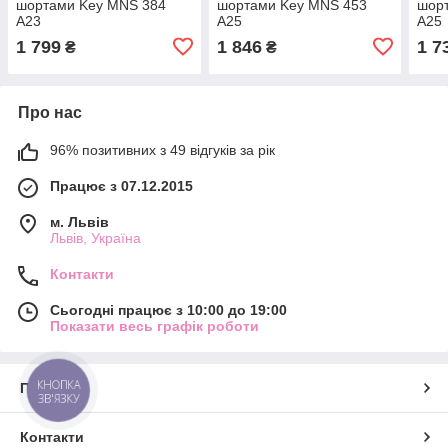
шортами Key MNS 384
шортами Key MNS 453
шор
A23
A25
A25
1 799
1 846
1 7
₴
₴
Про нас
96% позитивних з 49 відгуків за рік
Працює з 07.12.2015
м. Львів
Львів, Україна
Контакти
Сьогодні працює з 10:00 до 19:00
Показати весь графік роботи
КНОПКА
Про нас
ЗВ'ЯЗКУ
Контакти