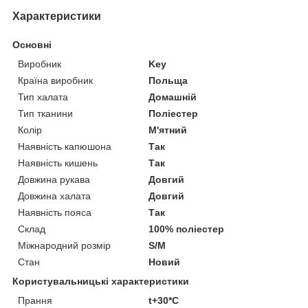
Характеристики
Основні
Виробник
Key
Країна виробник
Польща
Тип халата
Домашній
Тип тканини
Поліестер
Колір
М'ятний
Наявність капюшона
Так
Наявність кишень
Так
Довжина рукава
Довгий
Довжина халата
Довгий
Наявність пояса
Так
Склад
100% поліестер
Міжнародний розмір
S/M
Стан
Новий
Користувальницькі характеристики
Прання
t+30*C