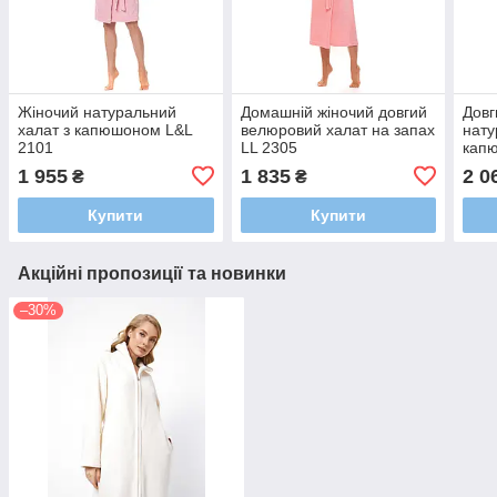
Жіночий натуральний
Домашній жіночий довгий
Довг
халат з капюшоном L&L
велюровий халат на запах
нату
2101
LL 2305
кап
1 955
1 835
2 0
₴
₴
Купити
Купити
Акційні пропозиції та новинки
–30%