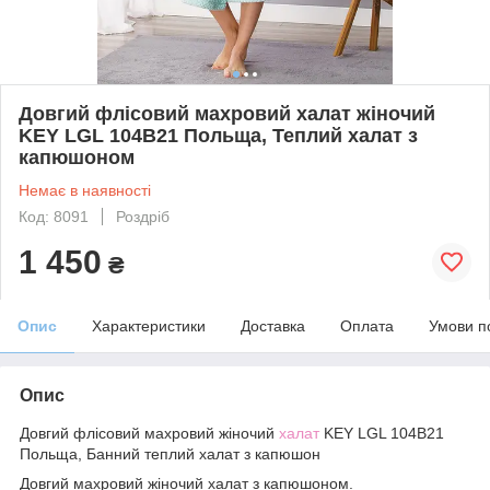
Довгий флісовий махровий халат жіночий
KEY LGL 104B21 Польща, Теплий халат з
капюшоном
Немає в наявності
Код: 8091
Роздріб
1 450
₴
Опис
Характеристики
Доставка
Оплата
Умови п
Опис
Довгий флісовий махровий жіночий
халат
KEY LGL 104B21
Польща, Банний теплий халат з капюшон
Довгий махровий жіночий халат з капюшоном.