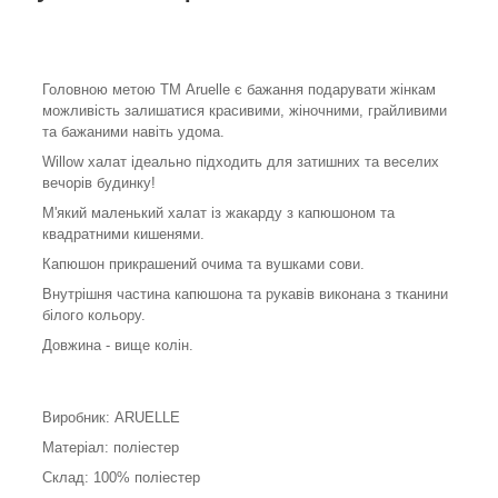
Головною метою ТМ Aruelle є бажання подарувати жінкам
можливість залишатися красивими, жіночними, грайливими
та бажаними навіть удома.
Willow халат ідеально підходить для затишних та веселих
вечорів будинку!
М'який маленький халат із жакарду з капюшоном та
квадратними кишенями.
Капюшон прикрашений очима та вушками сови.
Внутрішня частина капюшона та рукавів виконана з тканини
білого кольору.
Довжина - вище колін.
Виробник: ARUELLE
Матеріал: поліестер
Склад: 100% поліестер