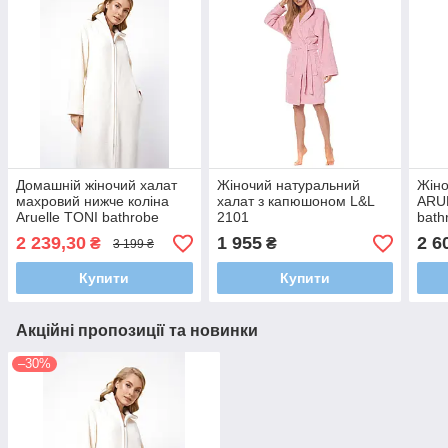
Домашній жіночий халат
Жіночий натуральний
Жіно
махровий нижче коліна
халат з капюшоном L&L
ARU
Aruelle TONI bathrobe
2101
bath
closeup, Теплий стильный
2 239,30
1 955
2 6
₴
₴
3 199 ₴
халат
Купити
Купити
Акційні пропозиції та новинки
–30%