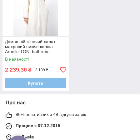
Домашній жіночий халат
махровий нижче коліна
Aruelle TONI bathrobe
closeup, Теплий стильный
В наявності
халат
2 239,30
₴
3 199 ₴
Купити
Про нас
96% позитивних з 49 відгуків за рік
Працює з 07.12.2015
м. Львів