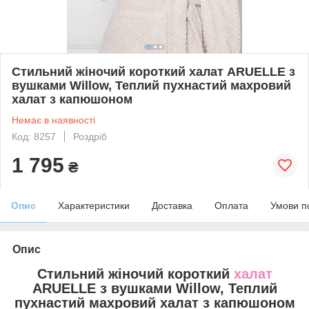
Стильний жіночий короткий халат ARUELLE з
вушками Willow, Теплий пухнастий махровий
халат з капюшоном
Немає в наявності
Код: 8257
Роздріб
1 795
₴
Опис
Характеристики
Доставка
Оплата
Умови п
Опис
Стильний жіночий короткий
халат
ARUELLE з вушками Willow, Теплий
пухнастий махровий халат з капюшоном