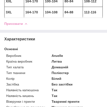
XXL
164-170
100-104
80-84
108-112
3XL
164-170
104-108
84-88
112-116
Приховати
Характеристики
Основні
Виробник
Aruelle
Країна виробник
Литва
Тип халата
Домашній
Тип тканини
Поліестер
Колір
Білий
Застібка
Без застібки
Наявність капюшона
Так
Наявність кишень
Так
Візерунки і принти
Тваринні принти