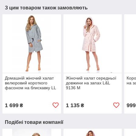
З цим товаром також замовляють
Домашній жіночий халат
Жіночий халат середньої
Коро
велюровий короткого
довжини на запах L&L
на з
фасоном на блискавку LL
9136 M
9118
1 699
1 135
999
₴
₴
Подібні товари компанії