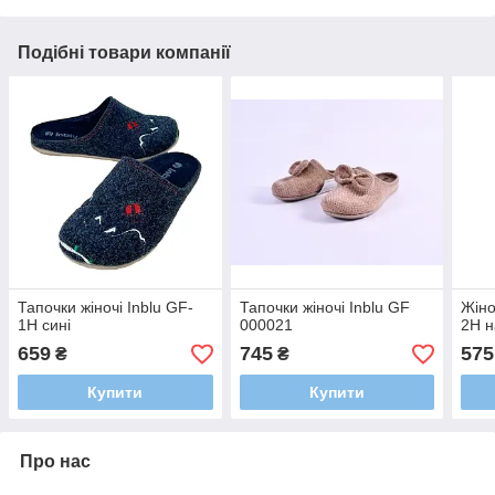
Подібні товари компанії
Тапочки жіночі Inblu GF-
Тапочки жіночі Inblu GF
Жіно
1H сині
000021
2H н
659
745
575
₴
₴
Купити
Купити
Про нас