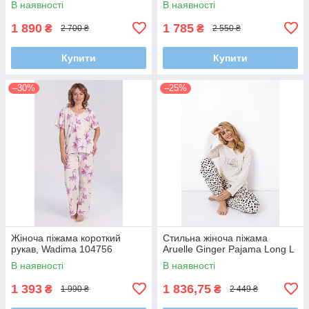
В наявності
В наявності
1 890
1 785
₴
₴
2 700 ₴
2 550 ₴
Купити
Купити
–30%
–25%
Жіноча піжама короткий
Стильна жіноча піжама
рукав, Wadima 104756
Aruelle Ginger Pajama Long L
В наявності
В наявності
1 393
1 836,75
₴
₴
1 990 ₴
2 449 ₴