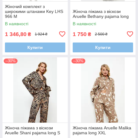
Жіночий комплект з
широкими штанами Key LHS
Жіноча піжама з віскози
966 M
Aruelle Bethany pajama long
В наявності
В наявності
1 346,80
1 750
₴
₴
1 924 ₴
2 500 ₴
Купити
Купити
–30%
–30%
Жіноча піжама з віскози
Жіноча піжама Aruelle Malika
Aruelle Shani pajama long S
pajama long XXL