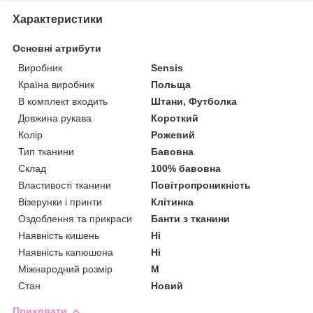
Характеристики
Основні атрибути
Виробник
Sensis
Країна виробник
Польща
В комплект входить
Штани, Футболка
Довжина рукава
Короткий
Колір
Рожевий
Тип тканини
Бавовна
Склад
100% бавовна
Властивості тканини
Повітропроникність
Візерунки і принти
Клітинка
Оздоблення та прикраси
Банти з тканини
Наявність кишень
Ні
Наявність капюшона
Ні
Міжнародний розмір
M
Стан
Новий
Приховати