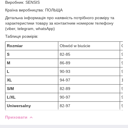
Виробник: SENSIS
Країна виробництва: ПОЛЬЩА
Детальна інформація про наявність потрібного розміру та
характеристики товару за контактним номером телефону
(viber, telegram, whatsApp)
Таблиця розмірів:
Rozmiar
Obwód w biuście
Obw
S
82-85
90-
M
86-89
95-
L
90-93
99-
XL
94-97
103
S/M
82-89
90-
L/XL
90-97
99-
Uniwersalny
82-97
90-
Приховати