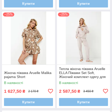
Купити
Купити
–25%
–25%
Тепла жіноча піжама Aruelle
Жіноча піжама Aruelle Malika
ELLA Піжами Set Soft,
pajama Short
Жіночий комплект одягу для
дому та відпочинку
В наявності
В наявності
1 627,50
2 587,50
₴
₴
2 170 ₴
3 450 ₴
Купити
Купити