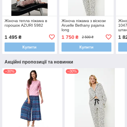
Жіноча тепла піжама в
Жіноча піжама з віскози
Жіно
горошок AZURI 5982
Aruelle Bethany pajama
1047
long
штан
1 495
1 750
1 8
₴
₴
2 500 ₴
Купити
Купити
Акційні пропозиції та новинки
–30%
–30%