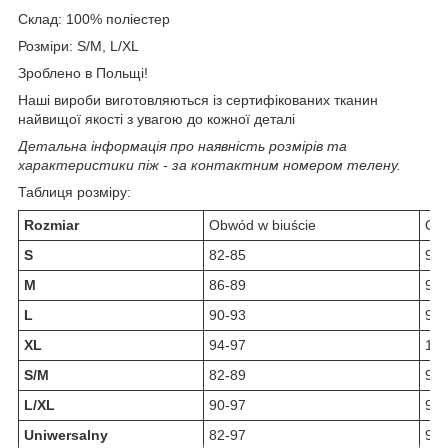
Склад: 100% поліестер
Розміри: S/M, L/XL
Зроблено в Польщі!
Наші вироби виготовляються із сертифікованих тканин
найвищої якості з увагою до кожної деталі
Детальна інформація про наявність розмірів та
характеристики піж - за контактним номером телену.
Таблиця розміру:
Rozmiar
Obwód w biuście
Obw
S
82-85
90-
M
86-89
95-
L
90-93
99-
XL
94-97
103
S/M
82-89
90-
L/XL
90-97
99-
Uniwersalny
82-97
90-