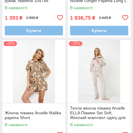
рукав, Wadima 104756
Aruelle Ginger Pajama Long L
В наявності
В наявності
1 393
1 836,75
₴
₴
1 990 ₴
2 449 ₴
Купити
Купити
–25%
–25%
Тепла жіноча піжама Aruelle
Жіноча піжама Aruelle Malika
ELLA Піжами Set Soft,
pajama Short
Жіночий комплект одягу для
дому та відпочинку
В наявності
В наявності