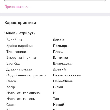
Приховати
Характеристики
Основні атрибути
Виробник
Sensis
Країна виробник
Польща
Тип тканини
Плюш
Візерунки і принти
Клітинка
Застібка
Блискавка
Довжина рукава
Довгий
Оздоблення та прикраси
Банти з тканини
Сезон
Осінь/Зима
Колір
Білий
Наявність капюшона
Ні
Наявність кишень
Так
Стан
Новий