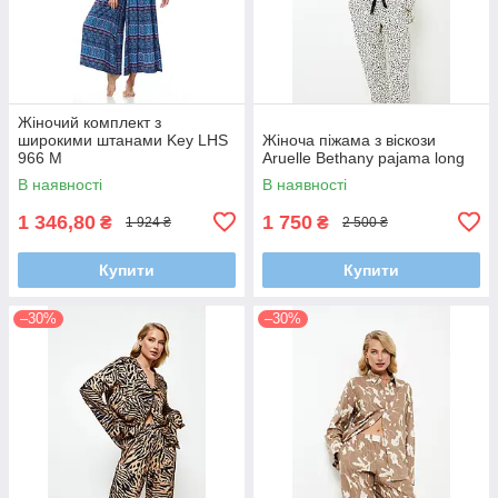
Жіночий комплект з
широкими штанами Key LHS
Жіноча піжама з віскози
966 M
Aruelle Bethany pajama long
В наявності
В наявності
1 346,80
1 750
₴
₴
1 924 ₴
2 500 ₴
Купити
Купити
–30%
–30%