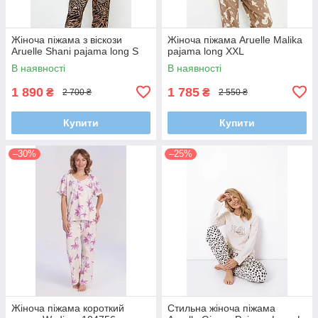
Жіноча піжама з віскози
Жіноча піжама Aruelle Malika
Aruelle Shani pajama long S
pajama long XXL
В наявності
В наявності
1 890
1 785
₴
₴
2 700 ₴
2 550 ₴
Купити
Купити
–30%
–25%
Жіноча піжама короткий
Стильна жіноча піжама