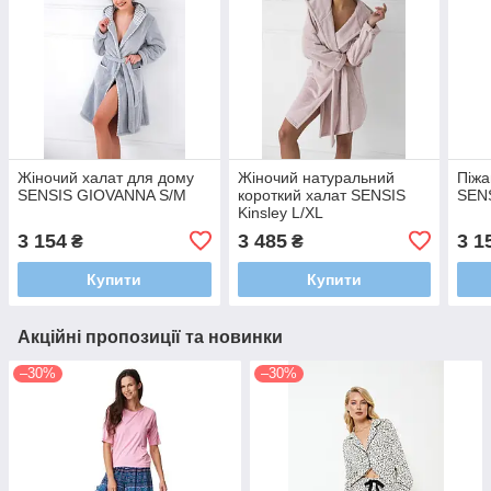
Жіночий халат для дому
Жіночий натуральний
Піжа
SENSIS GIOVANNA S/M
короткий халат SENSIS
SEN
Kinsley L/XL
3 154
3 485
3 1
₴
₴
Купити
Купити
Акційні пропозиції та новинки
–30%
–30%