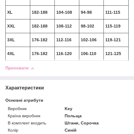
XL
182-188
104-108
94-98
111-115
XXL
182-188
108-112
98-102
115-119
3XL
176-182
112-116
102-106
119-121
4XL
176-182
116-120
106-110
121-125
Приховати
Характеристики
Основні атрибути
Виробник
Key
Країна виробник
Польща
В комплект входить
Штани, Сорочка
Колір
Синій