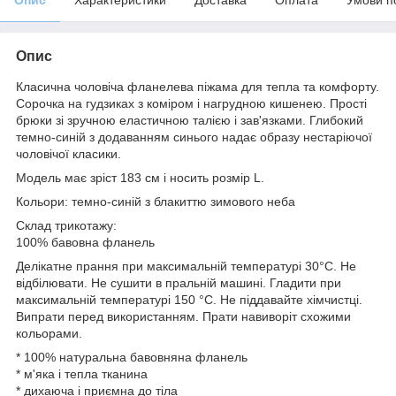
Опис
Класична чоловіча фланелева піжама для тепла та комфорту.
Сорочка на гудзиках з коміром і нагрудною кишенею. Прості
брюки зі зручною еластичною талією і зав'язками. Глибокий
темно-синій з додаванням синього надає образу нестаріючої
чоловічої класики.
Модель має зріст 183 см і носить розмір L.
Кольори: темно-синій з блакиттю зимового неба
Склад трикотажу:
100% бавовна фланель
Делікатне прання при максимальній температурі 30°C. Не
відбілювати. Не сушити в пральній машині. Гладити при
максимальній температурі 150 °C. Не піддавайте хімчистці.
Випрати перед використанням. Прати навиворіт схожими
кольорами.
* 100% натуральна бавовняна фланель
* м'яка і тепла тканина
* дихаюча і приємна до тіла