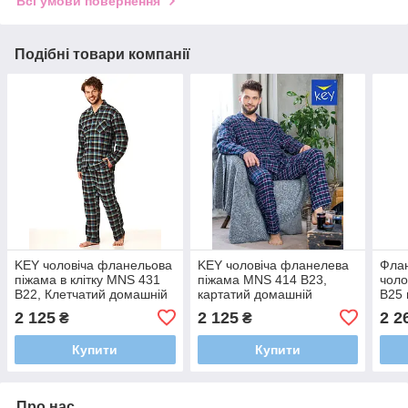
Всі умови повернення
Подібні товари компанії
KEY чоловіча фланельова
KEY чоловіча фланелева
Фла
піжама в клітку MNS 431
піжама MNS 414 B23,
чоло
B22, Клетчатий домашній
картатий домашній
B25 
чоловічий костюм на
чоловічий костюм на
дома
2 125
2 125
2 2
₴
₴
гудзиках
ґудзиках.
штан
Купити
Купити
Про нас