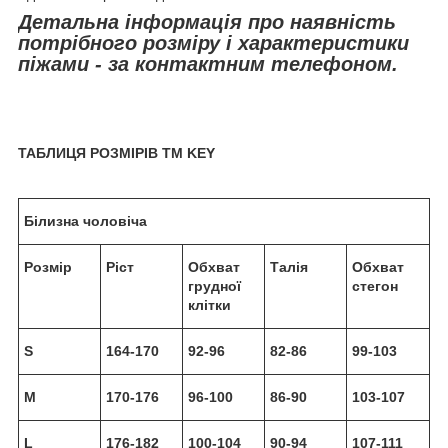
Детальна інформація про наявність
потрібного розміру і характеристики
піжами - за контактним телефоном.
ТАБЛИЦЯ РОЗМІРІВ TM KEY
Білизна чоловіча
Розмір
Ріст
Обхват
Талія
Обхват
грудної
стегон
клітки
S
164-170
92-96
82-86
99-103
M
170-176
96-100
86-90
103-107
L
176-182
100-104
90-94
107-111