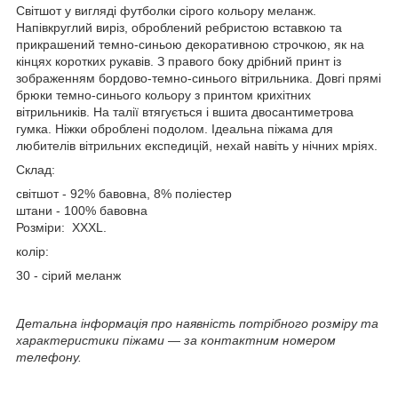
Світшот у вигляді футболки сірого кольору меланж.
Напівкруглий виріз, оброблений ребристою вставкою та
прикрашений темно-синьою декоративною строчкою, як на
кінцях коротких рукавів. З правого боку дрібний принт із
зображенням бордово-темно-синього вітрильника. Довгі прямі
брюки темно-синього кольору з принтом крихітних
вітрильників. На талії втягується і вшита двосантиметрова
гумка. Ніжки оброблені подолом. Ідеальна піжама для
любителів вітрильних експедицій, нехай навіть у нічних мріях.
Склад:
світшот - 92% бавовна, 8% поліестер
штани - 100% бавовна
Розміри: XXXL.
колір:
30 - сірий меланж
Детальна інформація про наявність потрібного розміру та
характеристики піжами ― за контактним номером
телефону.