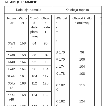
ТАБЛИЦЯ РОЗМІРІВ:
Kolekcja damska
Kolekcja męska
Rozm
Wzro
Obwó
Obwó
R
Wzrost
Obwód klatki
Obw
iar
st
d
d
o
piersiowej
pa
klatki
biode
z
piersi
r
m
owej
i
a
XS/3
158
84
90
r
6
S
170
96
8
S/38
158
88
94
M
170
100
9
M40
164
92
98
L
174
104
9
L/42
164
96
104
X
178
108
9
XL/44
164
104
112
L
XXL/
168
112
120
X
182
116
10
46
X
L
XXXL
168
124
132
/48
X
182
124
1
X