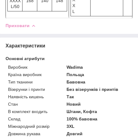
XXXX
168
140
148
X
L/50
L
Приховати
Характеристики
Основні атрибути
Виробник
Wadima
Країна виробник
Польща
Тип тканини
Бавовна
Візерунки і принти
Без візерунків і принтів
Наявність кишень
Так
Стан
Новий
В комплект входить
Штани, Кофта
Склад
100% бавовна
Міжнародний розмір
3XL
Довжина рукава
Довгий