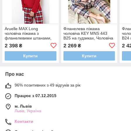
Aruelle MAX Long
Фланелева піжама
Фла
чоловіча піжама з
чоловіча KEY MNS 443
чоло
фланелевими штанами,
B25 на гудзиках, Чоловіча
B24 
картатий домашній
домашня одяг піжамні
дома
2 398
2 269
2 4
₴
₴
чоловічий костюм
штани і сорочка
штан
Купити
Купити
Про нас
96% позитивних з 49 відгуків за рік
Працює з 07.12.2015
м. Львів
Львів, Україна
Контакти