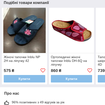
Подібні товари компанії
Жіночі тапочки Inblu NP
Ортопедичні жіночі
Тапо
2H на ліпучку 42
тапочки Inblu DH-6Q на
шкір
ліпучку
4D
575
860
739
₴
₴
Купити
Купити
Про нас
96% позитивних з 49 відгуків за рік