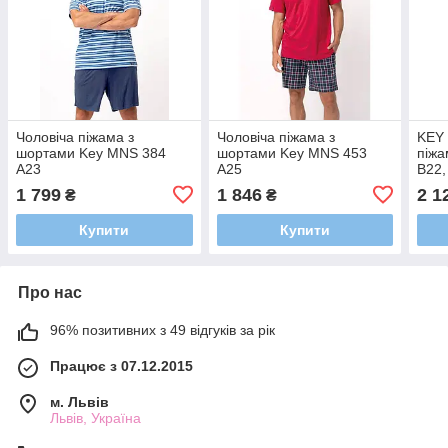
Чоловіча піжама з
Чоловіча піжама з
KEY 
шортами Key MNS 384
шортами Key MNS 453
піжа
A23
A25
B22,
чоло
1 799
1 846
2 1
₴
₴
гудз
Купити
Купити
Про нас
96% позитивних з 49 відгуків за рік
Працює з 07.12.2015
м. Львів
Львів, Україна