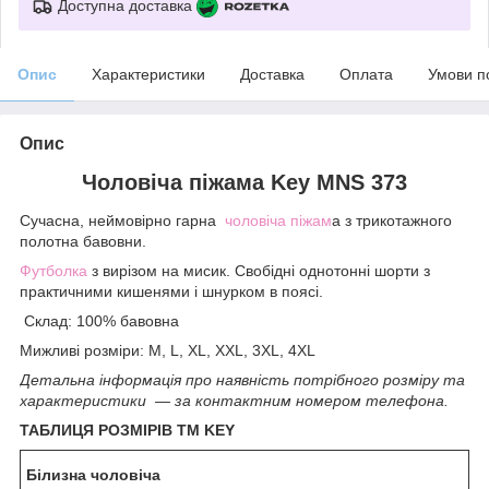
Доступна доставка
Опис
Характеристики
Доставка
Оплата
Умови п
Опис
Чоловіча піжама Key MNS 373
Сучасна, неймовірно гарна
чоловіча піжам
а з трикотажного
полотна бавовни.
Футболка
з вирізом на мисик. Свобідні однотонні шорти з
практичними кишенями і шнурком в поясі.
Склад: 100% бавовна
Мижливі розміри: M, L, XL, XXL, 3XL, 4XL
Детальна інформація про наявність потрібного розміру та
характеристики — за контактним номером телефона.
ТАБЛИЦЯ РОЗМІРІВ TM KEY
Білизна чоловіча