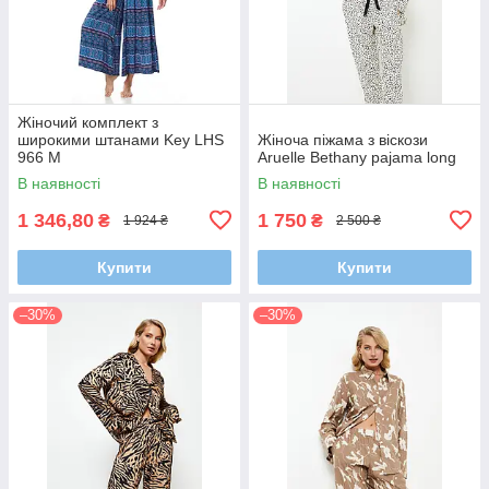
Жіночий комплект з
широкими штанами Key LHS
Жіноча піжама з віскози
966 M
Aruelle Bethany pajama long
В наявності
В наявності
1 346,80
1 750
₴
₴
1 924 ₴
2 500 ₴
Купити
Купити
–30%
–30%