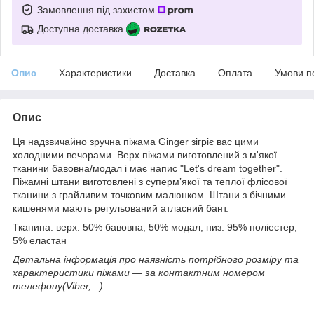
Замовлення під захистом
Доступна доставка
Опис
Характеристики
Доставка
Оплата
Умови п
Опис
Ця надзвичайно зручна піжама Ginger зігріє вас цими
холодними вечорами. Верх піжами виготовлений з м'якої
тканини бавовна/модал і має напис "Let's dream together".
Піжамні штани виготовлені з суперм’якої та теплої флісової
тканини з грайливим точковим малюнком. Штани з бічними
кишенями мають регульований атласний бант.
Тканина: верх: 50% бавовна, 50% модал, низ: 95% поліестер,
5% еластан
Детальна інформація про наявність потрібного розміру та
характеристики піжами ― за контактним номером
телефону(Viber,...).