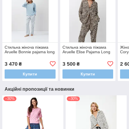
Стильна жіноча піжама
Стильна жіноча піжама
Жіно
Aruelle Bonnie pajama long
Aruelle Elise Pajama Long
Cory
3 470
3 500
2 6
₴
₴
Купити
Купити
Акційні пропозиції та новинки
–30%
–30%