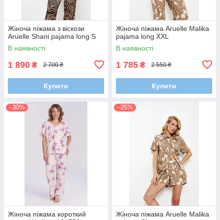
Жіноча піжама з віскози
Жіноча піжама Aruelle Malika
Aruelle Shani pajama long S
pajama long XXL
В наявності
В наявності
1 890
1 785
₴
₴
2 700 ₴
2 550 ₴
Купити
Купити
–30%
–25%
Жіноча піжама короткий
Жіноча піжама Aruelle Malika