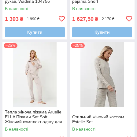
рукав, Wadima 104756
pajama Short
В наявності
В наявності
1 393
1 627,50
₴
₴
1 990 ₴
2 170 ₴
Купити
Купити
–25%
–25%
Тепла жіноча піжама Aruelle
ELLA Піжами Set Soft,
Стильний жіночий костюм
Жіночий комплект одягу для
Estelle Set
дому та відпочинку
В наявності
В наявності