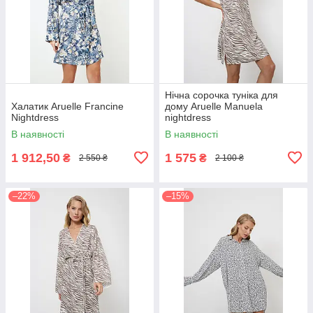
Нічна сорочка туніка для
Халатик Aruelle Francine
дому Aruelle Manuela
Nightdress
nightdress
В наявності
В наявності
1 912,50
1 575
₴
₴
2 550 ₴
2 100 ₴
–22%
–15%