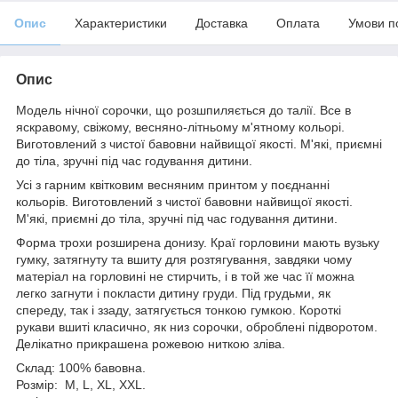
Опис
Характеристики
Доставка
Оплата
Умови п
Опис
Модель нічної сорочки, що розшпиляється до талії. Все в
яскравому, свіжому, весняно-літньому м'ятному кольорі.
Виготовлений з чистої бавовни найвищої якості. М'які, приємні
до тіла, зручні під час годування дитини.
Усі з гарним квітковим весняним принтом у поєднанні
кольорів. Виготовлений з чистої бавовни найвищої якості.
М'які, приємні до тіла, зручні під час годування дитини.
Форма трохи розширена донизу. Краї горловини мають вузьку
гумку, затягнуту та вшиту для розтягування, завдяки чому
матеріал на горловині не стирчить, і в той же час її можна
легко загнути і покласти дитину груди. Під грудьми, як
спереду, так і ззаду, затягується тонкою гумкою. Короткі
рукави вшиті класично, як низ сорочки, оброблені підворотом.
Делікатно прикрашена рожевою ниткою зліва.
Склад: 100% бавовна.
Розмір: M, L, XL, XXL.