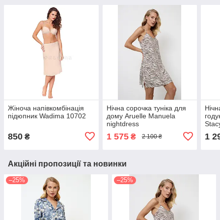
Жіноча напівкомбінація
Нічна сорочка туніка для
Нічн
підюпник Wadima 10702
дому Aruelle Manuela
год
nightdress
Stac
850
1 575
1 2
₴
₴
2 100 ₴
Акційні пропозиції та новинки
–25%
–25%