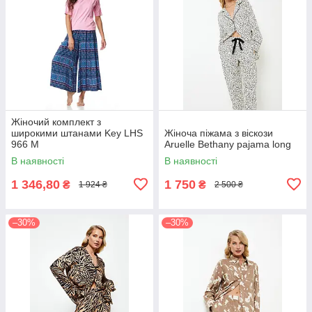
Жіночий комплект з
широкими штанами Key LHS
Жіноча піжама з віскози
966 M
Aruelle Bethany pajama long
В наявності
В наявності
1 346,80
1 750
₴
₴
1 924 ₴
2 500 ₴
–30%
–30%