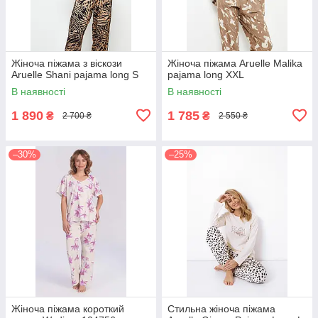
Жіноча піжама з віскози
Жіноча піжама Aruelle Malika
Aruelle Shani pajama long S
pajama long XXL
В наявності
В наявності
1 890
1 785
₴
₴
2 700 ₴
2 550 ₴
–30%
–25%
Жіноча піжама короткий
Стильна жіноча піжама