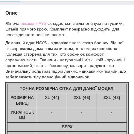
Опис
Жіноча
піжама HAYS
складається з вільної блузи на гудзики,
штанів прямого крою. Комплект прекрасно підходить для
повсякденного носіння вдома.
Домашній одяг HAYS - відповідає назві свого бренду. Від неї
віє справжнім домашнім затишком, теплом, захищеністю.
Колекція створена для тих, хто обожнює комфорт і
справжню якість. Тканини - натуральні і м'які, крій - зручний і
ергономічний, якість - без зносу, кольори - радують око.
Визначальну роль грає підбір легких, «дихаючих» тканин, що
забезпечують тілу повноцінний відпочинок.
ТОЧНА РОЗМІРНА СІТКА ДЛЯ ДАНОЇ МОДЕЛІ
РОЗМІР НА
XL (44)
2XL (46)
3XL (48)
БИРЦІ
УКРАЇНСЬК
-
-
-
ИЙ
ВЕРХ