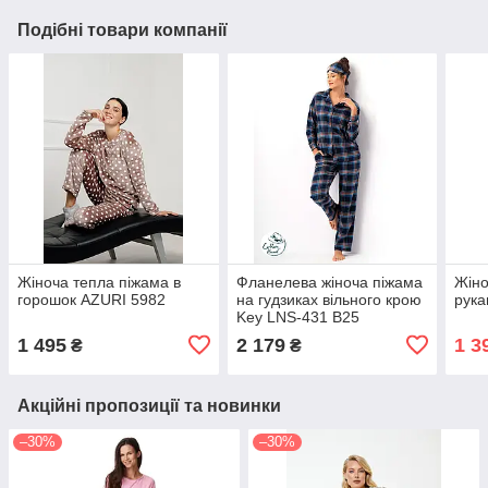
Подібні товари компанії
Жіноча тепла піжама в
Фланелева жіноча піжама
Жіно
горошок AZURI 5982
на гудзиках вільного крою
рука
Key LNS-431 B25
1 495
2 179
1 3
₴
₴
Акційні пропозиції та новинки
–30%
–30%