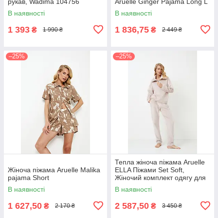
рукав, Wadima 104756
Aruelle Ginger Pajama Long L
В наявності
В наявності
1 393
1 836,75
₴
₴
1 990 ₴
2 449 ₴
–25%
–25%
Тепла жіноча піжама Aruelle
Жіноча піжама Aruelle Malika
ELLA Піжами Set Soft,
pajama Short
Жіночий комплект одягу для
дому та відпочинку
В наявності
В наявності
1 627,50
2 587,50
₴
₴
2 170 ₴
3 450 ₴