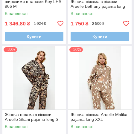
широкими штанами Key LHS
Жіноча піжама з віскози
966 M
Aruelle Bethany pajama long
В наявності
В наявності
1 346,80
1 750
₴
₴
1 924 ₴
2 500 ₴
Купити
Купити
–30%
–30%
Жіноча піжама з віскози
Жіноча піжама Aruelle Malika
Aruelle Shani pajama long S
pajama long XXL
В наявності
В наявності