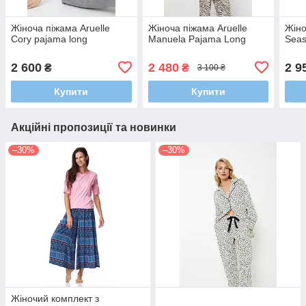
Жіноча піжама Aruelle
Жіноча піжама Aruelle
Жіно
Cory pajama long
Manuela Pajama Long
Seas
2 600
2 480
2 9
₴
₴
3 100 ₴
Купити
Купити
Акційні пропозиції та новинки
–30%
–30%
Жіночий комплект з