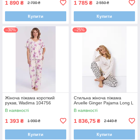
1 890
1 785
₴
₴
2 700 ₴
2 550 ₴
Купити
Купити
–30%
–25%
Жіноча піжама короткий
Стильна жіноча піжама
рукав, Wadima 104756
Aruelle Ginger Pajama Long L
В наявності
В наявності
1 393
1 836,75
₴
₴
1 990 ₴
2 449 ₴
Купити
Купити