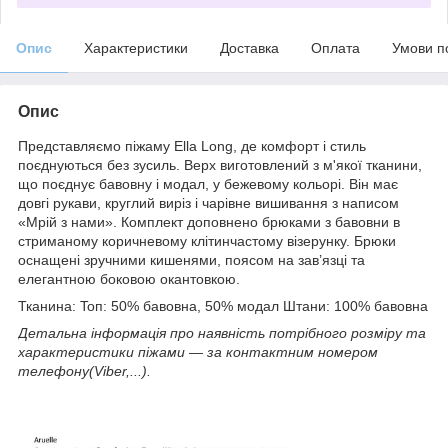
Опис
Характеристики
Доставка
Оплата
Умови п
Опис
Представляємо піжаму Ella Long, де комфорт і стиль
поєднуються без зусиль. Верх виготовлений з м'якої тканини,
що поєднує бавовну і модал, у бежевому кольорі. Він має
довгі рукави, круглий виріз і чарівне вишивання з написом
«Мрій з нами». Комплект доповнено брюками з бавовни в
стриманому коричневому клітинчастому візерунку. Брюки
оснащені зручними кишенями, поясом на зав’язці та
елегантною боковою окантовкою.
Тканина: Toп: 50% бавовна, 50% модал Штани: 100% бавовна
Детальна інформація про наявність потрібного розміру та
характеристики піжами ― за контактним номером
телефону(Viber,...).