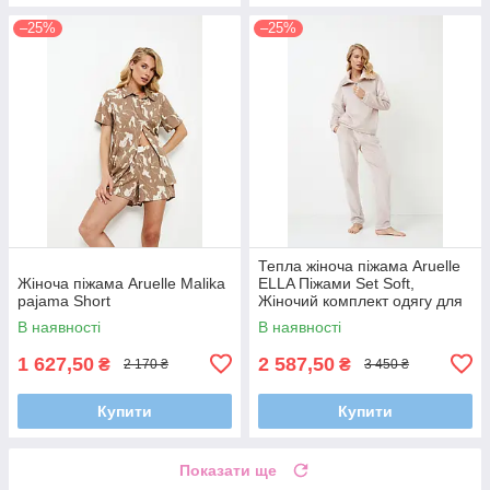
–25%
–25%
Тепла жіноча піжама Aruelle
Жіноча піжама Aruelle Malika
ELLA Піжами Set Soft,
pajama Short
Жіночий комплект одягу для
дому та відпочинку
В наявності
В наявності
1 627,50
2 587,50
₴
₴
2 170 ₴
3 450 ₴
Купити
Купити
Показати ще