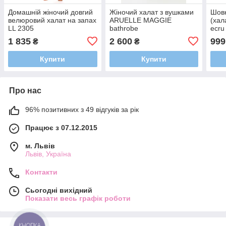
Домашній жіночий довгий
Жіночий халат з вушками
Шовк
велюровий халат на запах
ARUELLE MAGGIE
(хал
LL 2305
bathrobe
ecru
1 835
2 600
999
₴
₴
Купити
Купити
Про нас
96% позитивних з 49 відгуків за рік
Працює з 07.12.2015
м. Львів
Львів, Україна
Контакти
Сьогодні вихідний
Показати весь графік роботи
КНОПКА