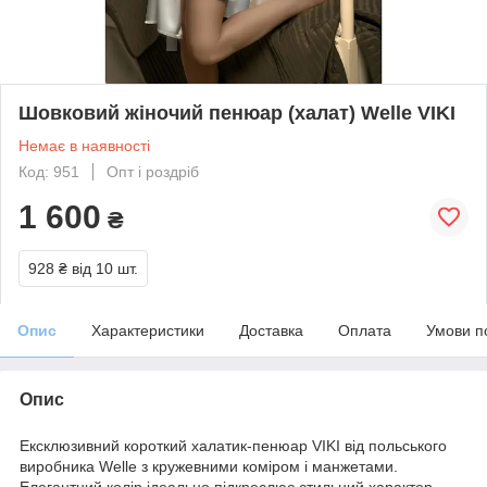
Шовковий жіночий пенюар (халат) Welle VIKI
Немає в наявності
Код: 951
Опт і роздріб
1 600
₴
928 ₴
від 10 шт.
Опис
Характеристики
Доставка
Оплата
Умови п
Опис
Ексклюзивний короткий халатик-пенюар VIKI від польського
виробника Welle з кружевними коміром і манжетами.
Елегантний колір ідеально підкреслює стильний характер