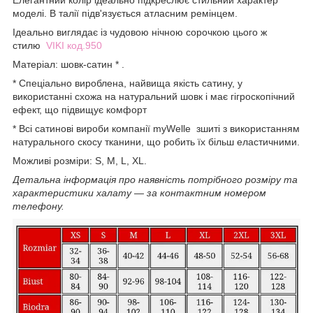
моделі. В талії підв'язується атласним ремінцем.
Ідеально виглядає із чудовою нічною сорочкою цього ж
стилю
VIKI код.950
Матеріал: шовк-сатин * .
* Спеціально вироблена, найвища якість сатину, у
використанні схожа на натуральний шовк і має гігроскопічний
ефект, що підвищує комфорт
* Всі сатинові вироби компанії myWelle зшиті з використанням
натурального скосу тканини, що робить їх більш еластичними.
Можливі розміри: S, M, L, XL.
Детальна інформація про наявність потрібного розміру та
характеристики халату ― за контактним номером
телефону.