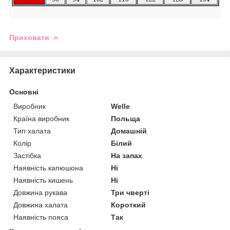
Приховати
Характеристики
Основні
Виробник
Welle
Країна виробник
Польща
Тип халата
Домашній
Колір
Білий
Застібка
На запах
Наявність капюшона
Ні
Наявність кишень
Ні
Довжина рукава
Три чверті
Довжина халата
Короткий
Наявність пояса
Так