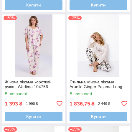
Купити
Купити
–30%
–25%
Жіноча піжама короткий
Стильна жіноча піжама
рукав, Wadima 104756
Aruelle Ginger Pajama Long L
В наявності
В наявності
1 393
1 836,75
₴
₴
1 990 ₴
2 449 ₴
Купити
Купити
–25%
–25%