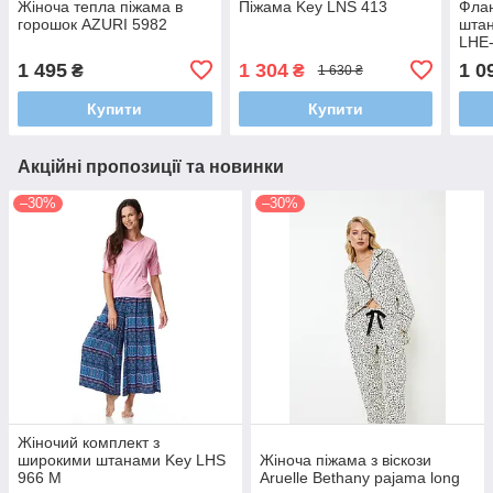
Жіноча тепла піжама в
Піжама Key LNS 413
Флан
горошок AZURI 5982
штан
LHE
1 495
1 304
1 0
₴
₴
1 630 ₴
Купити
Купити
Акційні пропозиції та новинки
–30%
–30%
Жіночий комплект з
широкими штанами Key LHS
Жіноча піжама з віскози
966 M
Aruelle Bethany pajama long