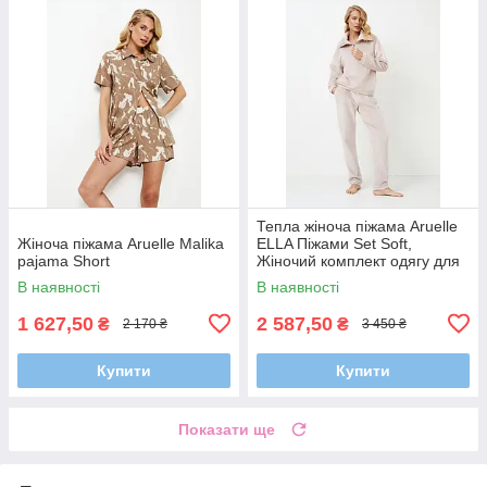
Тепла жіноча піжама Aruelle
Жіноча піжама Aruelle Malika
ELLA Піжами Set Soft,
pajama Short
Жіночий комплект одягу для
дому та відпочинку
В наявності
В наявності
1 627,50
2 587,50
₴
₴
2 170 ₴
3 450 ₴
Купити
Купити
Показати ще