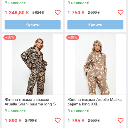
В наявності
В наявності
1 346,80
1 750
₴
₴
1 924 ₴
2 500 ₴
Купити
Купити
–30%
–30%
Жіноча піжама з віскози
Жіноча піжама Aruelle Malika
Aruelle Shani pajama long S
pajama long XXL
В наявності
В наявності
1 890
1 785
₴
₴
2 700 ₴
2 550 ₴