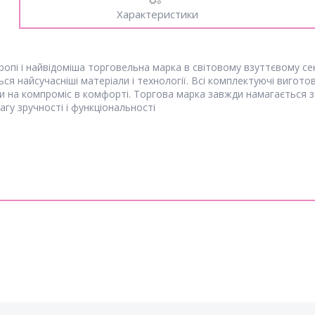
Характеристики
ропі і найвідоміша торговельна марка в світовому взуттєвому сек
 найсучасніші матеріали і технології. Всі комплектуючі виготовлен
ти на компроміс в комфорті. Торгова марка завжди намагається за
агу зручності і функціональності