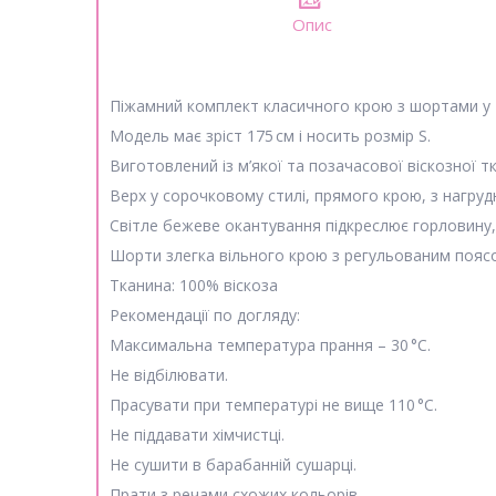
Опис
Піжамний комплект класичного крою з шортами у т
Модель має зріст 175 см і носить розмір S.
Виготовлений із м’якої та позачасової віскозної т
Верх у сорочковому стилі, прямого крою, з нагру
Світле бежеве окантування підкреслює горловину,
Шорти злегка вільного крою з регульованим поясом
Тканина: 100% віскоза
Рекомендації по догляду:
Максимальна температура прання – 30 °C.
Не відбілювати.
Прасувати при температурі не вище 110 °C.
Не піддавати хімчистці.
Не сушити в барабанній сушарці.
Прати з речами схожих кольорів.