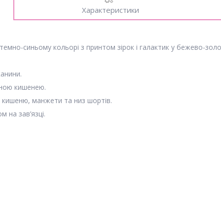
Характеристики
емно-синьому кольорі з принтом зірок і галактик у бежево-золо
канини.
дною кишенею.
 кишеню, манжети та низ шортів.
 на зав’язці.