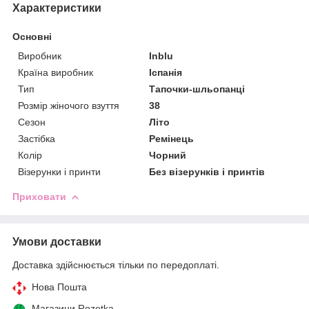
Характеристики
Основні
Виробник
Inblu
Країна виробник
Іспанія
Тип
Тапочки-шльопанці
Розмір жіночого взуття
38
Сезон
Літо
Застібка
Ремінець
Колір
Чорний
Візерунки і принти
Без візерунків і принтів
Приховати
Умови доставки
Доставка здійснюється тільки по передоплаті.
Нова Пошта
Магазини Rozetka