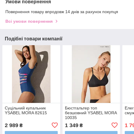
Умови повернення
Повернення товару впродовж 14 днів за рахунок покупця
Всі умови повернення
Подібні товари компанії
Суцільний купальник
Бюстгальтер топ
Елег
YSABEL MORA 82615
безшовний YSABEL MORA
смуж
10035
2 989
1 349
1 7
₴
₴