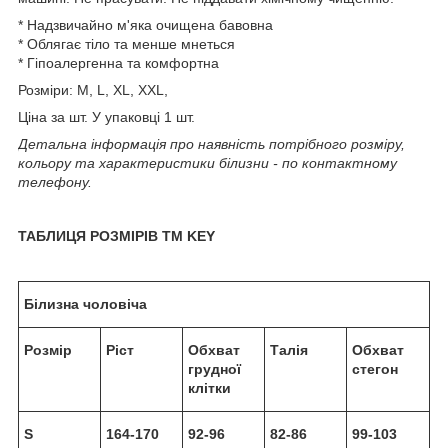
* Надзвичайно м'яка очищена бавовна
* Облягає тіло та менше мнеться
* Гіпоалергенна та комфортна
Розміри: М, L, ХL, XXL,
Ціна за шт. У упаковці 1 шт.
Детальна інформація про наявність потрібного розміру,
кольору та характеристики білизни - по контактному
телефону.
ТАБЛИЦЯ РОЗМІРІВ TM KEY
Білизна чоловіча
Розмір
Ріст
Обхват
Талія
Обхват
грудної
стегон
клітки
S
164-170
92-96
82-86
99-103