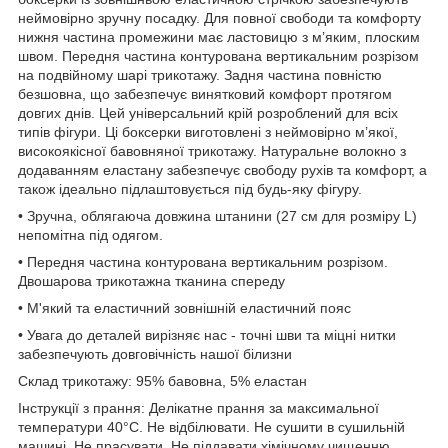
неймовірно зручну посадку. Для повної свободи та комфорту
нижня частина промежини має ластовицю з м’яким, плоским
швом. Передня частина контурована вертикальним розрізом
на подвійному шарі трикотажу. Задня частина повністю
безшовна, що забезпечує винятковий комфорт протягом
довгих днів. Цей універсальний крій розроблений для всіх
типів фігури. Ці боксерки виготовлені з неймовірно м’якої,
високоякісної бавовняної трикотажу. Натуральне волокно з
додаванням еластану забезпечує свободу рухів та комфорт, а
також ідеально підлаштовується під будь-яку фігуру.
• Зручна, облягаюча довжина штанини (27 см для розміру L)
непомітна під одягом.
• Передня частина контурована вертикальним розрізом.
Двошарова трикотажна тканина спереду
• М'який та еластичний зовнішній еластичний пояс
• Увага до деталей вирізняє нас - точні шви та міцні нитки
забезпечують довговічність нашої білизни
Склад трикотажу: 95% бавовна, 5% еластан
Інструкції з прання: Делікатне прання за максимальної
температури 40°C. Не відбілювати. Не сушити в сушильній
машині. Не прасувати. Не піддавати хімічному чищенню.