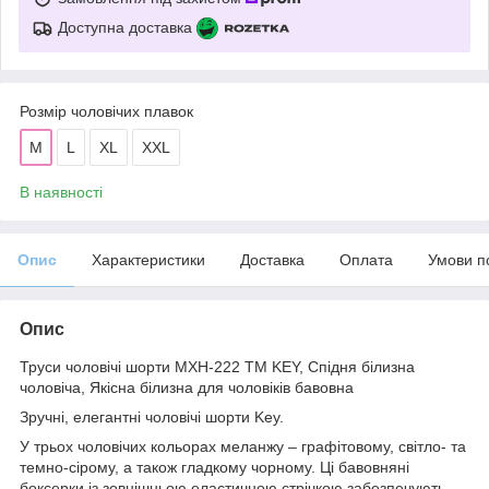
Доступна доставка
Розмір чоловічих плавок
M
L
XL
XXL
В наявності
Опис
Характеристики
Доставка
Оплата
Умови п
Опис
Труси чоловічі шорти MXH-222 ТМ KEY, Спідня білизна
чоловіча, Якісна білизна для чоловіків бавовна
Зручні, елегантні чоловічі шорти Key.
У трьох чоловічих кольорах меланжу – графітовому, світло- та
темно-сірому, а також гладкому чорному. Ці бавовняні
боксерки із зовнішньою еластичною стрічкою забезпечують