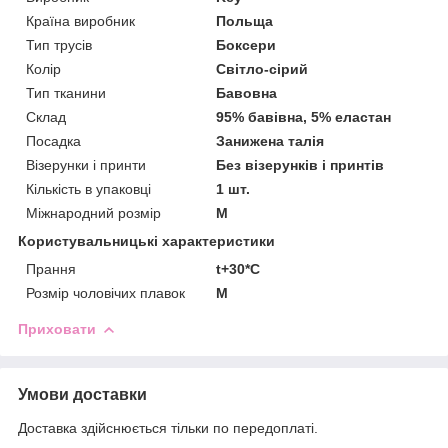
Країна виробник
Польща
Тип трусів
Боксери
Колір
Світло-сірий
Тип тканини
Бавовна
Склад
95% бавівна, 5% еластан
Посадка
Занижена талія
Візерунки і принти
Без візерунків і принтів
Кількість в упаковці
1 шт.
Міжнародний розмір
M
Користувальницькі характеристики
Прання
t+30*C
Розмір чоловічих плавок
M
Приховати
Умови доставки
Доставка здійснюється тільки по передоплаті.