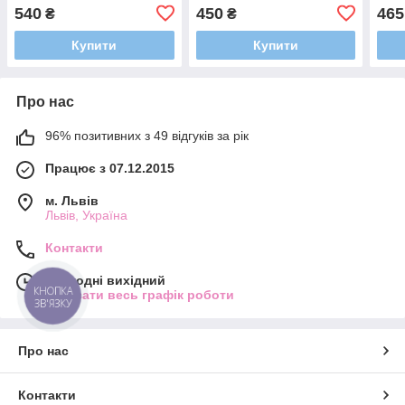
Якісні плавки для чоловіків
Якісні плавки для чоловіків
Якіс
540
450
465
₴
₴
бавовна
бавовна
бав
Купити
Купити
Про нас
96% позитивних з 49 відгуків за рік
Працює з 07.12.2015
м. Львів
Львів, Україна
Контакти
Сьогодні вихідний
КНОПКА
Показати весь графік роботи
ЗВ'ЯЗКУ
Про нас
Контакти