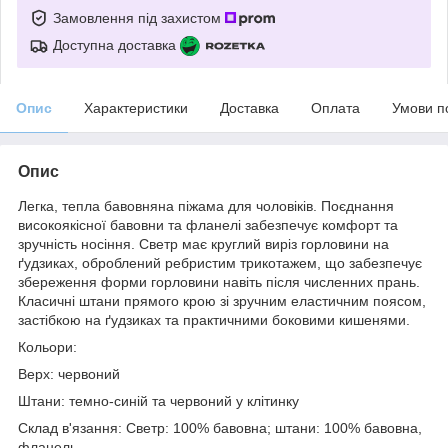
Замовлення під захистом
Доступна доставка
Опис
Характеристики
Доставка
Оплата
Умови п
Опис
Легка, тепла бавовняна піжама для чоловіків. Поєднання
високоякісної бавовни та фланелі забезпечує комфорт та
зручність носіння. Светр має круглий виріз горловини на
ґудзиках, оброблений ребристим трикотажем, що забезпечує
збереження форми горловини навіть після численних прань.
Класичні штани прямого крою зі зручним еластичним поясом,
застібкою на ґудзиках та практичними боковими кишенями.
Кольори:
Верх: червоний
Штани: темно-синій та червоний у клітинку
Склад в'язання: Светр: 100% бавовна; штани: 100% бавовна,
фланель