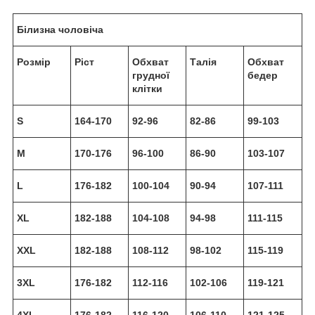
Білизна чоловіча
Розмір
Ріст
Обхват
Талія
Обхват
грудної
бедер
клітки
S
164-170
92-96
82-86
99-103
M
170-176
96-100
86-90
103-107
L
176-182
100-104
90-94
107-111
XL
182-188
104-108
94-98
111-115
XXL
182-188
108-112
98-102
115-119
3XL
176-182
112-116
102-106
119-121
4XL
176-182
116-120
106-110
121-125