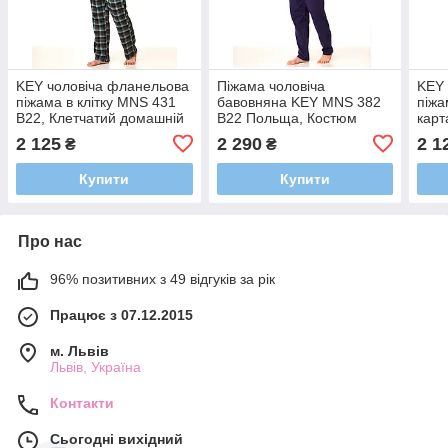
KEY чоловіча фланельова
Піжама чоловіча
KEY 
піжама в клітку MNS 431
бавовняна KEY MNS 382
піжа
B22, Клетчатий домашній
B22 Польща, Костюм
карт
чоловічий костюм на
чоловічий домашній,
чоло
2 125
2 290
2 1
₴
₴
гудзиках
Комплект одягу для
ґудз
відпочинку та сну
Купити
Купити
Про нас
96% позитивних з 49 відгуків за рік
Працює з 07.12.2015
м. Львів
Львів, Україна
Контакти
Сьогодні вихідний