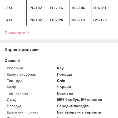
3XL
176-182
112-116
102-106
119-121
4XL
176-182
116-120
106-110
121-125
Приховати
Характеристики
Основні
Виробник
Key
Країна виробник
Польща
Тип трусів
Сліп
Колір
Чорний
Тип тканини
Бавовна
Склад
95% бамбук, 5% еластан
Посадка
Середня посадка
Візерунки і принти
Без візерунків і принтів