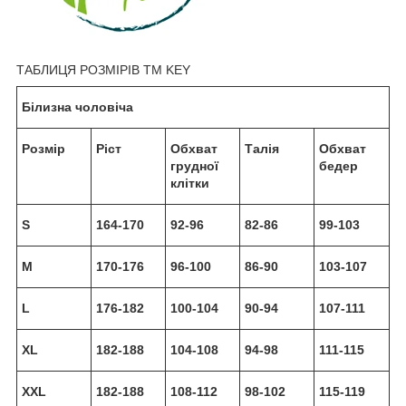
ТАБЛИЦЯ РОЗМІРІВ TM KEY
Білизна чоловіча
Розмір
Ріст
Обхват
Талія
Обхват
грудної
бедер
клітки
S
164-170
92-96
82-86
99-103
M
170-176
96-100
86-90
103-107
L
176-182
100-104
90-94
107-111
XL
182-188
104-108
94-98
111-115
XXL
182-188
108-112
98-102
115-119