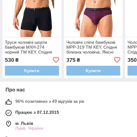
Труси чоловічі шорти
Чоловічі сліпи бамбукові
Чоло
бамбукові MXH-274
MPP-319 ТМ KEY, Спідня
MPP-
чорний ТМ KEY, Спідня
білизна чоловіча, Якісні
Спід
білизна чоловіча, Якісні
труси для чоловіків бамбук
Якіс
530
375
350
₴
₴
плавки для чоловіків
бам
бавовна
Купити
Купити
Про нас
96% позитивних з 49 відгуків за рік
Працює з 07.12.2015
м. Львів
Львів, Україна