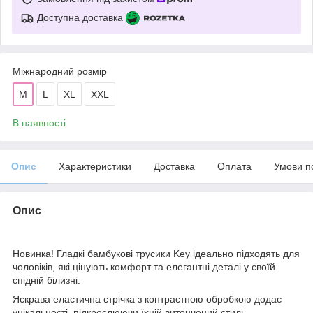
Доступна доставка
Міжнародний розмір
M
L
XL
XXL
В наявності
Опис
Характеристики
Доставка
Оплата
Умови п
Опис
Новинка! Гладкі бамбукові трусики Key ідеально підходять для
чоловіків, які цінують комфорт та елегантні деталі у своїй
спідній білизні.
Яскрава еластична стрічка з контрастною обробкою додає
унікальності, підкреслюючи їхній витончений стиль.