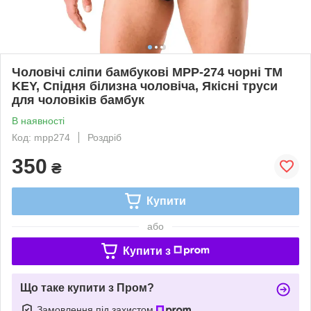
Чоловічі сліпи бамбукові MPP-274 чорні ТМ
KEY, Спідня білизна чоловіча, Якісні труси
для чоловіків бамбук
В наявності
Код: mpp274
Роздріб
350
₴
Купити
або
Купити з
Що таке купити з Пром?
Замовлення під захистом