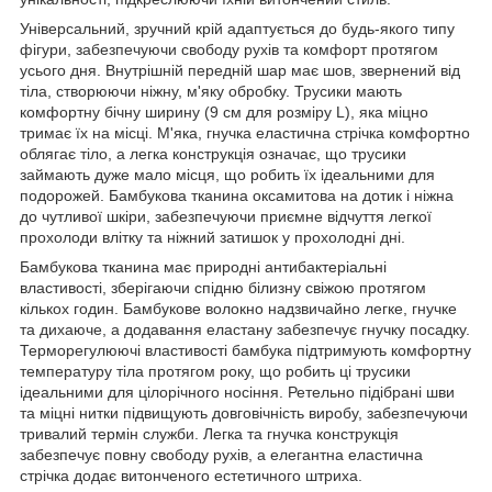
Універсальний, зручний крій адаптується до будь-якого типу
фігури, забезпечуючи свободу рухів та комфорт протягом
усього дня. Внутрішній передній шар має шов, звернений від
тіла, створюючи ніжну, м'яку обробку. Трусики мають
комфортну бічну ширину (9 см для розміру L), яка міцно
тримає їх на місці. М'яка, гнучка еластична стрічка комфортно
облягає тіло, а легка конструкція означає, що трусики
займають дуже мало місця, що робить їх ідеальними для
подорожей. Бамбукова тканина оксамитова на дотик і ніжна
до чутливої ​​шкіри, забезпечуючи приємне відчуття легкої
прохолоди влітку та ніжний затишок у прохолодні дні.
Бамбукова тканина має природні антибактеріальні
властивості, зберігаючи спідню білизну свіжою протягом
кількох годин. Бамбукове волокно надзвичайно легке, гнучке
та дихаюче, а додавання еластану забезпечує гнучку посадку.
Терморегулюючі властивості бамбука підтримують комфортну
температуру тіла протягом року, що робить ці трусики
ідеальними для цілорічного носіння. Ретельно підібрані шви
та міцні нитки підвищують довговічність виробу, забезпечуючи
тривалий термін служби. Легка та гнучка конструкція
забезпечує повну свободу рухів, а елегантна еластична
стрічка додає витонченого естетичного штриха.