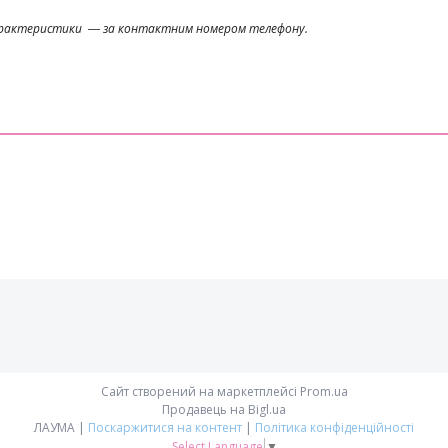
 характеристики ― за контактним номером телефону.
Сайт створений на маркетплейсі
Prom.ua
Продавець на Bigl.ua
ЛAУМА |
Поскаржитися на контент
|
Політика конфіденційності
Select Language
▼