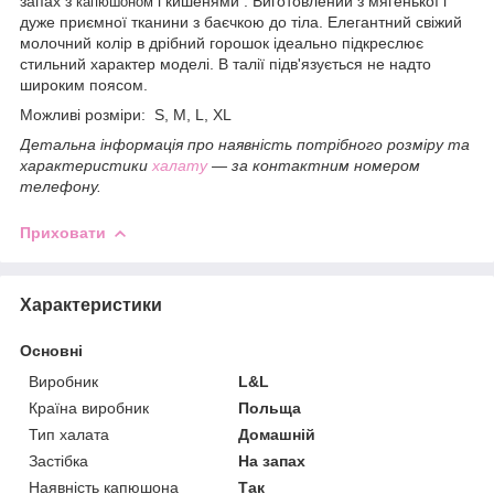
запах з
і кишенями . Виготовлений з мягенької і
капюшоном
дуже приємної тканини з баєчкою до тіла. Елегантний свіжий
молочний колір в дрібний горошок ідеально підкреслює
стильний характер моделі. В талії підв'язується не надто
широким поясом.
Можливі розміри: S, M, L, XL
Детальна інформація про наявність потрібного розміру та
характеристики
халату
― за контактним номером
телефону.
Приховати
Характеристики
Основні
Виробник
L&L
Країна виробник
Польща
Тип халата
Домашній
Застібка
На запах
Наявність капюшона
Так