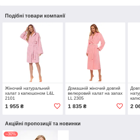
Подібні товари компанії
Жіночий натуральний
Домашній жіночий довгий
Довг
халат з капюшоном L&L
велюровий халат на запах
нату
2101
LL 2305
кап
1 955
1 835
2 0
₴
₴
Акційні пропозиції та новинки
–30%