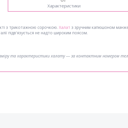
Характеристики
екті з трикотажною сорочкою.
Халат
з зручним капюшоном манжет
талії підв'язується не надто широким поясом.
розміру та характеристики халату ― за контактним номером те