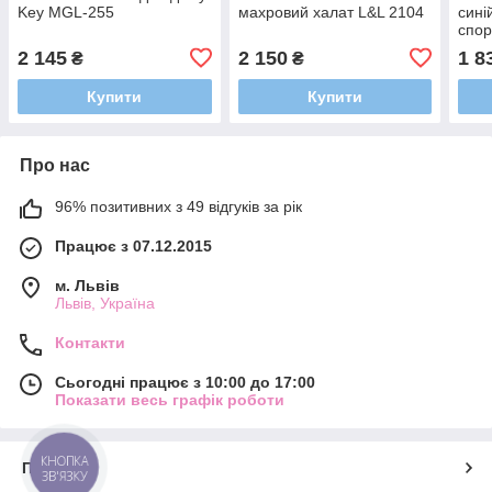
Key MGL-255
махровий халат L&L 2104
сині
спор
2 145
2 150
1 8
₴
₴
Купити
Купити
Про нас
96% позитивних з 49 відгуків за рік
Працює з 07.12.2015
м. Львів
Львів, Україна
Контакти
Сьогодні працює з 10:00 до 17:00
Показати весь графік роботи
КНОПКА
Про нас
ЗВ'ЯЗКУ