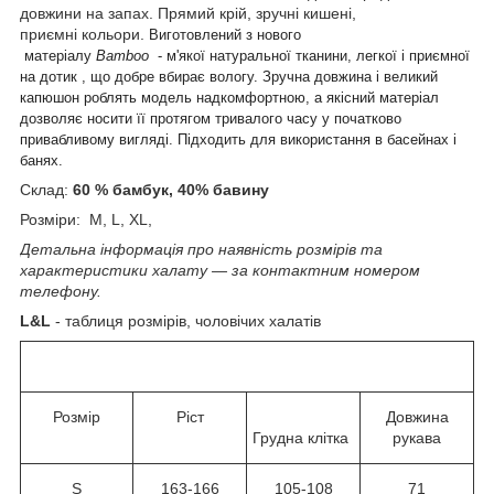
довжини на запах. Прямий крій, зручні кишені,
приємні кольори.
Виготовлений з нового
матеріалу
Bamboo
-
м'якої натуральної тканини, легкої і приємної
на дотик , що добре вбирає вологу. Зручна довжина і великий
капюшон роблять модель надкомфортною, а якісний матеріал
дозволяє носити її протягом тривалого часу у початково
привабливому вигляді. Підходить для використання в басейнах і
банях.
Склад:
60 % бамбук, 40% бавину
Розміри: M, L, XL,
Детальна інформація про наявність розмірів та
характеристики халату ― за контактним номером
телефону.
L&L
- таблиця розмірів, чоловічих халатів
Розмір
Ріст
Довжина
Грудна клітка
рукава
S
163-166
105-108
71