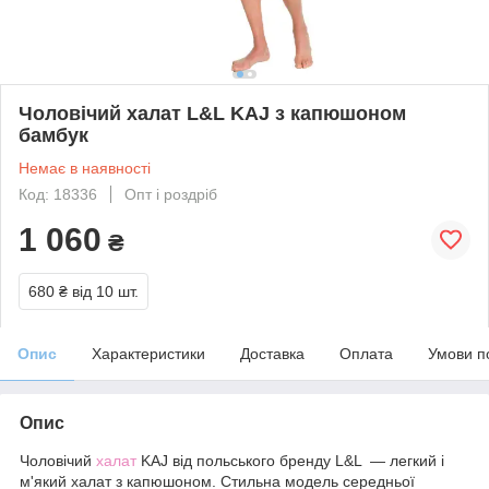
Чоловічий халат L&L KAJ з капюшоном
бамбук
Немає в наявності
Код: 18336
Опт і роздріб
1 060
₴
680 ₴
від 10 шт.
Опис
Характеристики
Доставка
Оплата
Умови п
Опис
Чоловічий
халат
KAJ від польського бренду L&L ― легкий і
м'який халат з капюшоном. Стильна модель
середньої