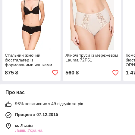
Стильний жіночий
Жіночі труси із мережевом
Ком
бюстгальтер із
Lauma 72F51
бюст
формованими чашками
ORHI
Push-Up Lauma 22F35
вели
875
560
1 4
₴
₴
Про нас
96% позитивних з 49 відгуків за рік
Працює з 07.12.2015
м. Львів
Львів, Україна