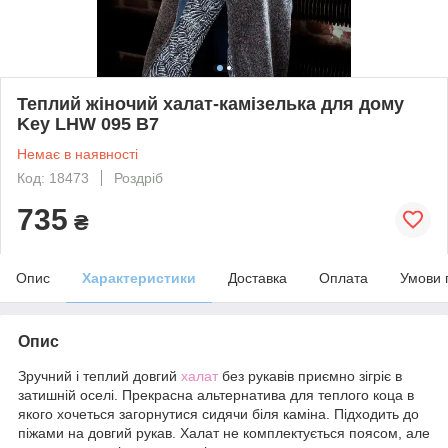
Теплий жіночий халат-камізелька для дому
Key LHW 095 B7
Немає в наявності
Код: 18473
Роздріб
735
₴
Опис
Характеристики
Доставка
Оплата
Умови 
Опис
Зручний і теплий довгий
халат
без рукавів приємно зігріє в
затишній оселі. Прекрасна альтернатива для теплого коца в
якого хочеться загорнутися сидячи біля каміна. Підходить до
піжами на довгий рукав. Халат не комплектується поясом, але