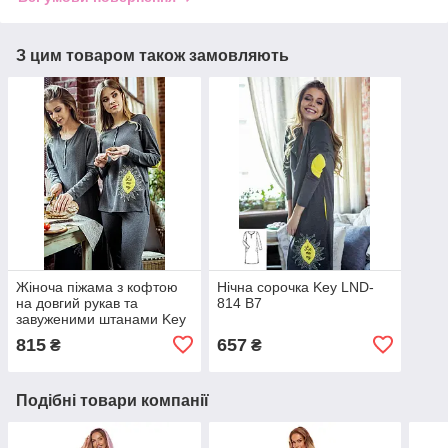
З цим товаром також замовляють
Жіноча піжама з кофтою
Нічна сорочка Key LND-
на довгий рукав та
814 B7
завуженими штанами Key
LNS 814 L
815
657
₴
₴
Подібні товари компанії