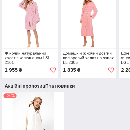
Жіночий натуральний
Домашній жіночий довгий
Ефек
халат з капюшоном L&L
велюровий халат на запах
жіно
2101
LL 2305
LGL-
1 955
1 835
2 2
₴
₴
Акційні пропозиції та новинки
–30%