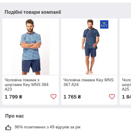
Подібні товари компанії
Чоловіча піжама з
Чоловіча піжама Key MNS
Чоло
шортами Key MNS 384
367 A24
шор
A23
A25
1 799
1 765
1 8
₴
₴
Про нас
96% позитивних з 49 відгуків за рік