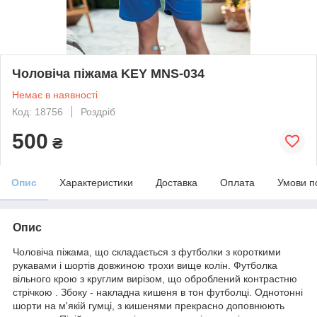
Чоловіча піжама KEY MNS-034
Немає в наявності
Код: 18756
Роздріб
500
₴
Опис
Характеристики
Доставка
Оплата
Умови п
Опис
Чоловіча піжама, що складається з футболки з короткими
рукавами і шортів довжиною трохи вище колін. Футболка
вільного крою з круглим вирізом, що оброблений контрастню
стрічкою . Збоку - накладна кишеня в тон футболці. Однотонні
шорти на м'якій гумці, з кишенями прекрасно доповнюють