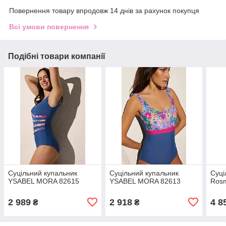
Повернення товару впродовж 14 днів за рахунок покупця
Всі умови повернення
Подібні товари компанії
Суцільний купальник
Суцільний купальник
Суці
YSABEL MORA 82615
YSABEL MORA 82613
Ros
2 989
2 918
4 8
₴
₴