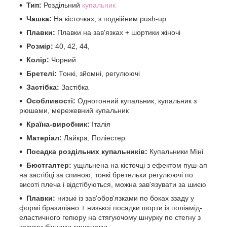
Тип:
Роздільний
купальник
Чашка:
На кісточках, з подвійним push-up
Плавки:
Плавки на зав'язках + шортики жіночі
Розмір:
40, 42, 44,
Колір:
Чорний
Бретелі:
Тонкі, зйомні, регулюючі
Застібка:
Застібка
Особливості:
Однотонний купальник, купальник з
рюшами, мережевний купальник
Країна-виробник:
І
талія
Матеріал:
Лайкра, Поліестер
Посадка роздільних купальників:
Купальники Міні
Бюстгалтер:
ущільнена на кісточці з ефектом пуш-ап
на застібці за спиною, тонкі бретельки регулюючі по
висоті плеча і відстібуються, можна зав'язувати за шиєю
Плавки:
низькі із зав'обов'язками по боках ззаду у
формі бразиліано + низької посадки шорти із поліамід-
еластичного гепюру на стягуючому шнурку по стегну з
косими бічними кишенями