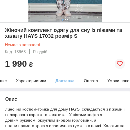
Жіночий комплект одягу для сну із піжами та
халату HAYS 17032 розмір S
Немає в наявності
Код: 18968
Роздріб
1 990
₴
пис
Характеристики
Доставка
Оплата
Умови пове
Опис
Жіночий костюм-трійка для дому HAYS складається з піжами
і
велюрового короткого халатика
. У піжами кофта з
довгим рукавом, округлим вирізом горловини, а
штани прямого крою з еластичною гумкою в поясі. Халатик на