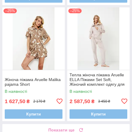
–25%
–25%
Тепла жіноча піжама Aruelle
Жіноча піжама Aruelle Malika
ELLA Піжами Set Soft,
pajama Short
Жіночий комплект одягу для
дому та відпочинку
В наявності
В наявності
1 627,50
2 587,50
₴
₴
2 170 ₴
3 450 ₴
Купити
Купити
Показати ще