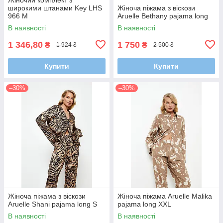
широкими штанами Key LHS
Жіноча піжама з віскози
966 M
Aruelle Bethany pajama long
В наявності
В наявності
1 346,80
1 750
₴
₴
1 924 ₴
2 500 ₴
Купити
Купити
–30%
–30%
Жіноча піжама з віскози
Жіноча піжама Aruelle Malika
Aruelle Shani pajama long S
pajama long XXL
В наявності
В наявності