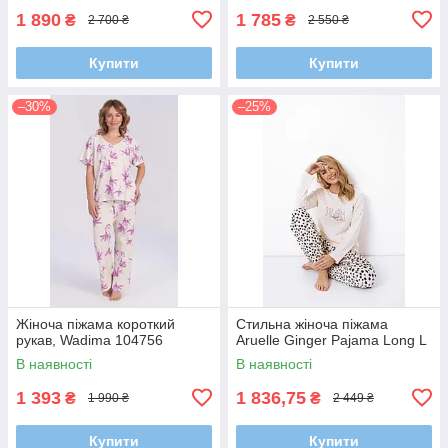
1 890
1 785
₴
₴
2 700 ₴
2 550 ₴
Купити
Купити
–30%
–25%
Жіноча піжама короткий
Стильна жіноча піжама
рукав, Wadima 104756
Aruelle Ginger Pajama Long L
В наявності
В наявності
1 393
1 836,75
₴
₴
1 990 ₴
2 449 ₴
Купити
Купити