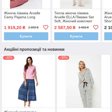
Жіноча піжама Aruelle
Тепла жіноча піжама
Жіно
Camy Pajama Long
Aruelle ELLA Піжами Set
Arue
Soft, Жіночий комплект
Shor
одягу для дому та
1 919,20
2 587,50
2 1
₴
₴
2 399 ₴
3 450 ₴
відпочинку
Купити
Купити
Акційні пропозиції та новинки
–30%
–30%
Жіночий комплект з