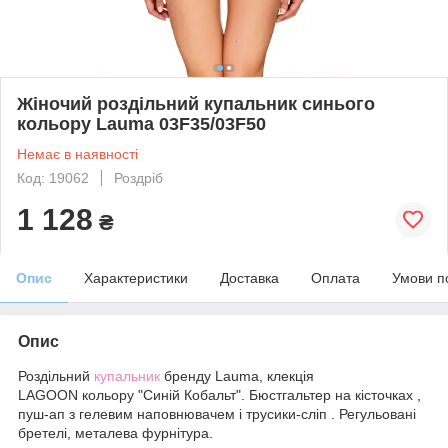
Жіночий роздільний купальник синього
кольору Lauma 03F35/03F50
Немає в наявності
Код: 19062
Роздріб
1 128
₴
Опис
Характеристики
Доставка
Оплата
Умови п
Опис
Роздільний
купальник
бренду Lauma, клекція
LAGOON кольору "Синій Кобальт". Бюстгальтер на кісточках ,
пуш-ап з гелевим наповнювачем і трусики-сліп . Регульовані
бретелі, металева фурнітура.