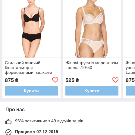
Стильний жіночий
Жіночі труси із мережевом
Жіно
бюстгальтер із
Lauma 72F50
ущі
формованими чашками
Laum
Push-Up Lauma 22F35
875
525
875
₴
₴
Купити
Купити
Про нас
96% позитивних з 49 відгуків за рік
Працює з 07.12.2015