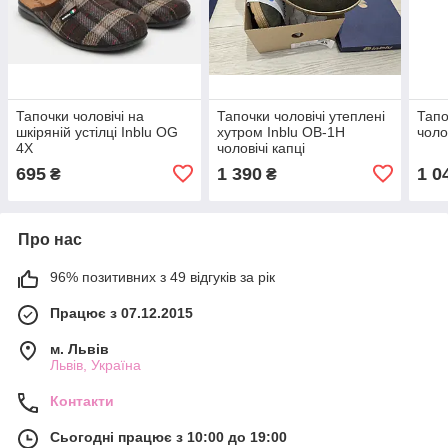
Тапочки чоловічі на
Тапочки чоловічі утеплені
Тапо
шкіряній устілці Inblu OG
хутром Inblu OB-1H
чоло
4X
чоловічі капці
695
1 390
1 0
₴
₴
Про нас
96% позитивних з 49 відгуків за рік
Працює з 07.12.2015
м. Львів
Львів, Україна
Контакти
Сьогодні працює з 10:00 до 19:00